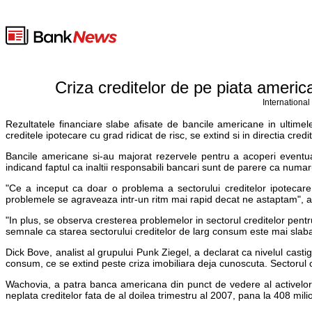
Criza creditelor de pe piata americ
International
Rezultatele financiare slabe afisate de bancile americane in ultime
creditele ipotecare cu grad ridicat de risc, se extind si in directia cre
Bancile americane si-au majorat rezervele pentru a acoperi eventuale
indicand faptul ca inaltii responsabili bancari sunt de parere ca numar
"Ce a inceput ca doar o problema a sectorului creditelor ipotecare c
problemele se agraveaza intr-un ritm mai rapid decat ne astaptam", a
"In plus, se observa cresterea problemelor in sectorul creditelor pent
semnale ca starea sectorului creditelor de larg consum este mai slab
Dick Bove, analist al grupului Punk Ziegel, a declarat ca nivelul cast
consum, ce se extind peste criza imobiliara deja cunoscuta. Sectorul c
Wachovia, a patra banca americana din punct de vedere al activelor
neplata creditelor fata de al doilea trimestru al 2007, pana la 408 mili