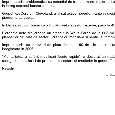
Imprumuturile problematice cu potential de transformare in pierderi a
in intreg sectorul bancar american.
Grupul KeyCorp din Cleveland, a afisat active neperformante in crest
pierderi s-au dublat.
In Dallas, grupul Comerica a triplat nivelul acestor rezerve, pana la 45
Pierderile nete din credite au crescut la Wells Fargo de la 663 mil
pierderilor cauzate de sectorul creditelor imobiliare si pentru automobi
Imprumuturile cu intarzieri de plata de peste 90 de zile au crescu
inregistrata in 2006.
"Mentalitatea a suferit modificari foarte rapide", a declarat un trad
castigurile bancilor si de problemele sectorului creditelor in general",
NewsIn
http://w