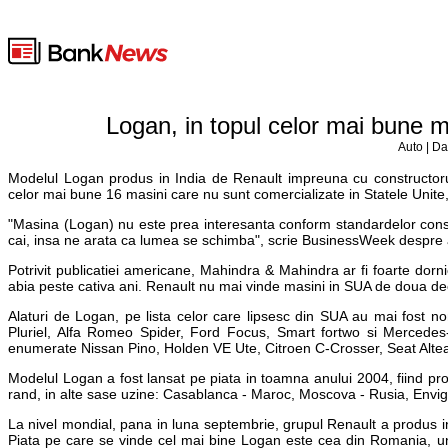
Logan, in topul celor mai bune m
Auto | Da
Modelul Logan produs in India de Renault impreuna cu constructoru
celor mai bune 16 masini care nu sunt comercializate in Statele Unite, p
"Masina (Logan) nu este prea interesanta conform standardelor consu
cai, insa ne arata ca lumea se schimba", scrie BusinessWeek despre 
Potrivit publicatiei americane, Mahindra & Mahindra ar fi foarte dor
abia peste cativa ani. Renault nu mai vinde masini in SUA de doua dec
Alaturi de Logan, pe lista celor care lipsesc din SUA au mai fost 
Pluriel, Alfa Romeo Spider, Ford Focus, Smart fortwo si Merced
enumerate Nissan Pino, Holden VE Ute, Citroen C-Crosser, Seat Alte
Modelul Logan a fost lansat pe piata in toamna anului 2004, fiind pr
rand, in alte sase uzine: Casablanca - Maroc, Moscova - Rusia, Envigad
La nivel mondial, pana in luna septembrie, grupul Renault a produs in
Piata pe care se vinde cel mai bine Logan este cea din Romania, und