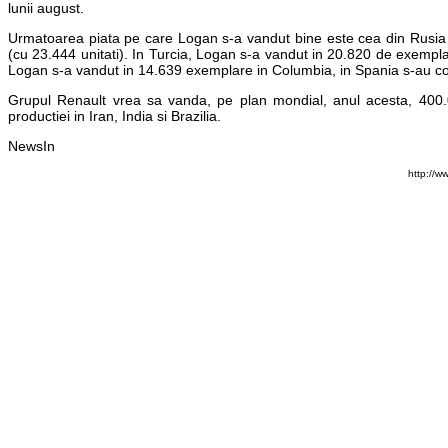
lunii august.
Urmatoarea piata pe care Logan s-a vandut bine este cea din Rusia (
(cu 23.444 unitati). In Turcia, Logan s-a vandut in 20.820 de exemplar
Logan s-a vandut in 14.639 exemplare in Columbia, in Spania s-au co
Grupul Renault vrea sa vanda, pe plan mondial, anul acesta, 400.
productiei in Iran, India si Brazilia.
NewsIn
http://w