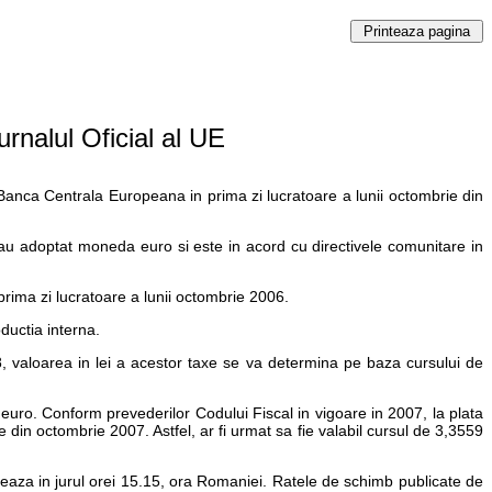
urnalul Oficial al UE
de Banca Centrala Europeana in prima zi lucratoare a lunii octombrie din
au adoptat moneda euro si este in acord cu directivele comunitare in
prima zi lucratoare a lunii octombrie 2006.
ductia interna.
8, valoarea in lei a acestor taxe se va determina pe baza cursului de
euro. Conform prevederilor Codului Fiscal in vigoare in 2007, la plata
 din octombrie 2007. Astfel, ar fi urmat sa fie valabil cursul de 3,3559
izeaza in jurul orei 15.15, ora Romaniei. Ratele de schimb publicate de