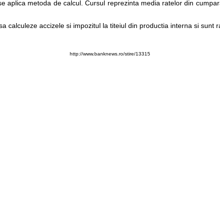
se aplica metoda de calcul. Cursul reprezinta media ratelor din cumparar
sa calculeze accizele si impozitul la titeiul din productia interna si sunt 
http://www.banknews.ro/stire/13315