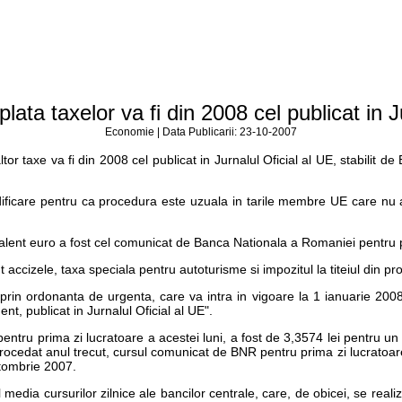
lata taxelor va fi din 2008 cel publicat in J
Economie | Data Publicarii: 23-10-2007
tor taxe va fi din 2008 cel publicat in Jurnalul Oficial al UE, stabilit 
dificare pentru ca procedura este uzuala in tarile membre UE care nu 
hivalent euro a fost cel comunicat de Banca Nationala a Romaniei pentru 
accizele, taxa speciala pentru autoturisme si impozitul la titeiul din pro
, prin ordonanta de urgenta, care va intra in vigoare la 1 ianuarie 200
nt, publicat in Jurnalul Oficial al UE".
ru prima zi lucratoare a acestei luni, a fost de 3,3574 lei pentru un 
a procedat anul trecut, cursul comunicat de BNR pentru prima zi lucratoare
ctombrie 2007.
media cursurilor zilnice ale bancilor centrale, care, de obicei, se real