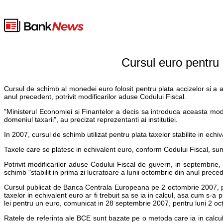
Cursul euro pentru p
Cursul de schimb al monedei euro folosit pentru plata accizelor si a al
anul precedent, potrivit modificarilor aduse Codului Fiscal.
"Ministerul Economiei si Finantelor a decis sa introduca aceasta mo
domeniul taxarii", au precizat reprezentanti ai institutiei.
In 2007, cursul de schimb utilizat pentru plata taxelor stabilite in ec
Taxele care se platesc in echivalent euro, conform Codului Fiscal, sunt 
Potrivit modificarilor aduse Codului Fiscal de guvern, in septembrie
schimb "stabilit in prima zi lucratoare a lunii octombrie din anul precede
Cursul publicat de Banca Centrala Europeana pe 2 octombrie 2007, pent
taxelor in echivalent euro ar fi trebuit sa se ia in calcul, asa cum s-
lei pentru un euro, comunicat in 28 septembrie 2007, pentru luni 2 o
Ratele de referinta ale BCE sunt bazate pe o metoda care ia in calcul 