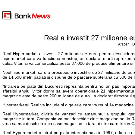
Real a investit 27 milioane e
Afaceri | 
Real Hypermarket a investit 27 milioane de euro pentru deschiderea 
hipermarket care va functiona nonstop, au declarat marti reprezentan
calea Vitan si va comercializa peste 37.000 de produse alimentare si 
Noul hipermarket, care a presupus o investitie de 27 milioane de euro
de 14.590 metri patrati si dispune de o parcare subterana cu 500 de l
"Intrarea pe piata din Bucuresti reprezinta pentru noi un pas import
sfarsitul anului viitor dorim sa avem operationale 21 hipermarketur
magazine este de peste 200 milioane de euro", a declarat directoru
Hipermarketul Real va include si o galerie care va reuni 14 magazine si 
Real Hypermarket, divizia de vanzari cu amanuntul a grupului ge
magazine in tara. Compania va mai deschide cinci magazine noi in Rom
vrea sa mai deschida inca sase magazine in tara, dintre care trei in C
Real Hypermarket a intrat pe piata internationala in 1997, odata cu