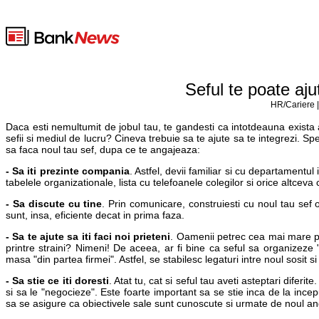
Seful te poate aju
HR/Cariere |
Daca esti nemultumit de jobul tau, te gandesti ca intotdeauna exista a
sefii si mediul de lucru? Cineva trebuie sa te ajute sa te integrezi. S
sa faca noul tau sef, dupa ce te angajeaza:
- Sa iti prezinte compania
. Astfel, devii familiar si cu departamentul
tabelele organizationale, lista cu telefoanele colegilor si orice altceva
- Sa discute cu tine
. Prin comunicare, construiesti cu noul tau sef o
sunt, insa, eficiente decat in prima faza.
- Sa te ajute sa iti faci noi prieteni
. Oamenii petrec cea mai mare par
printre straini? Nimeni! De aceea, ar fi bine ca seful sa organizeze "
masa "din partea firmei". Astfel, se stabilesc legaturi intre noul sosit s
- Sa stie ce iti doresti
. Atat tu, cat si seful tau aveti asteptari difer
si sa le "negocieze". Este foarte important sa se stie inca de la incep
sa se asigure ca obiectivele sale sunt cunoscute si urmate de noul an