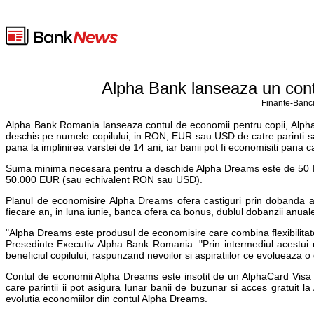
Alpha Bank lanseaza un cont 
Finante-Banci
Alpha Bank Romania lanseaza contul de economii pentru copii, Alpha
deschis pe numele copilului, in RON, EUR sau USD de catre parinti sau 
pana la implinirea varstei de 14 ani, iar banii pot fi economisiti pana 
Suma minima necesara pentru a deschide Alpha Dreams este de 50 
50.000 EUR (sau echivalent RON sau USD).
Planul de economisire Alpha Dreams ofera castiguri prin dobanda afe
fiecare an, in luna iunie, banca ofera ca bonus, dublul dobanzii anual
"Alpha Dreams este produsul de economisire care combina flexibilitat
Presedinte Executiv Alpha Bank Romania. "Prin intermediul acestui n
beneficiul copilului, raspunzand nevoilor si aspiratiilor ce evolueaza o
Contul de economii Alpha Dreams este insotit de un AlphaCard Visa Ele
care parintii ii pot asigura lunar banii de buzunar si acces gratuit la
evolutia economiilor din contul Alpha Dreams.