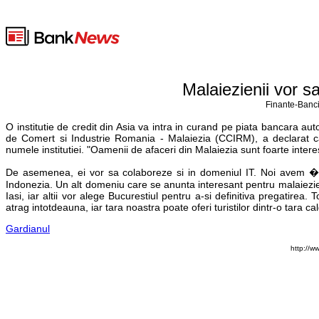
Malaiezienii vor s
Finante-Banci
O institutie de credit din Asia va intra in curand pe piata bancara a
de Comert si Industrie Romania - Malaiezia (CCIRM), a declarat c
numele institutiei. "Oamenii de afaceri din Malaiezia sunt foarte inte
De asemenea, ei vor sa colaboreze si in domeniul IT. Noi avem �c
Indonezia. Un alt domeniu care se anunta interesant pentru malaiezien
Iasi, iar altii vor alege Bucurestiul pentru a-si definitiva pregatirea.
atrag intotdeauna, iar tara noastra poate oferi turistilor dintr-o tara
Gardianul
http://w