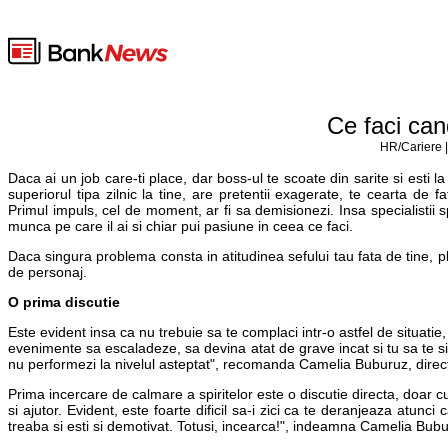
Ce faci can
HR/Cariere |
Daca ai un job care-ti place, dar boss-ul te scoate din sarite si esti l
superiorul tipa zilnic la tine, are pretentii exagerate, te cearta de fa
Primul impuls, cel de moment, ar fi sa demisionezi. Insa specialistii sp
munca pe care il ai si chiar pui pasiune in ceea ce faci.
Daca singura problema consta in atitudinea sefului tau fata de tine, ple
de personaj.
O prima discutie
Este evident insa ca nu trebuie sa te complaci intr-o astfel de situatie
evenimente sa escaladeze, sa devina atat de grave incat si tu sa te sim
nu performezi la nivelul asteptat", recomanda Camelia Buburuz, dire
Prima incercare de calmare a spiritelor este o discutie directa, doar 
si ajutor. Evident, este foarte dificil sa-i zici ca te deranjeaza atunci
treaba si esti si demotivat. Totusi, incearca!", indeamna Camelia Bubu