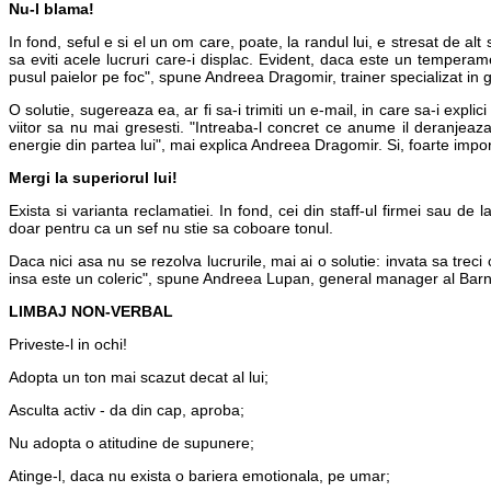
Nu-l blama!
In fond, seful e si el un om care, poate, la randul lui, e stresat de alt s
sa eviti acele lucruri care-i displac. Evident, daca este un temperame
pusul paielor pe foc", spune Andreea Dragomir, trainer specializat in g
O solutie, sugereaza ea, ar fi sa-i trimiti un e-mail, in care sa-i explic
viitor sa nu mai gresesti. "Intreaba-l concret ce anume il deranjeaz
energie din partea lui", mai explica Andreea Dragomir. Si, foarte import
Mergi la superiorul lui!
Exista si varianta reclamatiei. In fond, cei din staff-ul firmei sau
doar pentru ca un sef nu stie sa coboare tonul.
Daca nici asa nu se rezolva lucrurile, mai ai o solutie: invata sa treci 
insa este un coleric", spune Andreea Lupan, general manager al Bar
LIMBAJ NON-VERBAL
Priveste-l in ochi!
Adopta un ton mai scazut decat al lui;
Asculta activ - da din cap, aproba;
Nu adopta o atitudine de supunere;
Atinge-l, daca nu exista o bariera emotionala, pe umar;