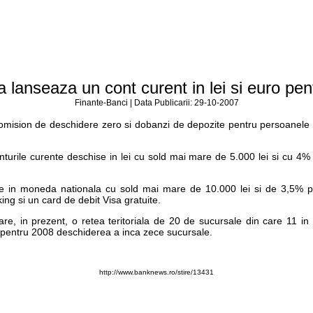
anseaza un cont curent in lei si euro pent
Finante-Banci | Data Publicarii: 29-10-2007
ision de deschidere zero si dobanzi de depozite pentru persoanele ca
urile curente deschise in lei cu sold mai mare de 5.000 lei si cu 4%
e in moneda nationala cu sold mai mare de 10.000 lei si de 3,5% p
ng si un card de debit Visa gratuite.
e, in prezent, o retea teritoriala de 20 de sucursale din care 11 in 
 pentru 2008 deschiderea a inca zece sucursale.
http://www.banknews.ro/stire/13431