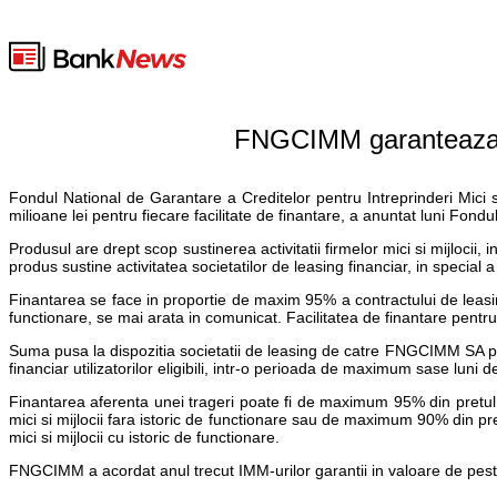
FNGCIMM garanteaza 95
Fondul National de Garantare a Creditelor pentru Intreprinderi Mici s
milioane lei pentru fiecare facilitate de finantare, a anuntat luni Fondul
Produsul are drept scop sustinerea activitatii firmelor mici si mijlocii,
produs sustine activitatea societatilor de leasing financiar, in special
Finantarea se face in proportie de maxim 95% a contractului de leasing 
functionare, se mai arata in comunicat. Facilitatea de finantare pentru s
Suma pusa la dispozitia societatii de leasing de catre FNGCIMM SA poa
financiar utilizatorilor eligibili, intr-o perioada de maximum sase lu
Finantarea aferenta unei trageri poate fi de maximum 95% din pretul de 
mici si mijlocii fara istoric de functionare sau de maximum 90% din pret
mici si mijlocii cu istoric de functionare.
FNGCIMM a acordat anul trecut IMM-urilor garantii in valoare de peste