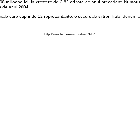
8 milioane lei, in crestere de 2,82 ori fata de anul precedent. Numarul 
a de anul 2004.
ale care cuprinde 12 reprezentante, o sucursala si trei filiale, denumit
http://www.banknews.ro/stire/13434