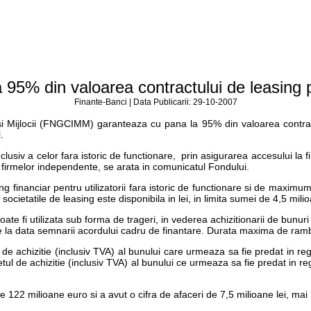
% din valoarea contractului de leasing pen
Finante-Banci | Data Publicarii: 29-10-2007
i Mijlocii (FNGCIMM) garanteaza cu pana la 95% din valoarea contractul
.
 inclusiv a celor fara istoric de functionare, prin asigurarea accesului la 
 a firmelor independente, se arata in comunicatul Fondului.
financiar pentru utilizatorii fara istoric de functionare si de maximum 9
ocietatile de leasing este disponibila in lei, in limita sumei de 4,5 mili
te fi utilizata sub forma de trageri, in vederea achizitionarii de bunur
ni de la data semnarii acordului cadru de finantare. Durata maxima de ram
achizitie (inclusiv TVA) al bunului care urmeaza sa fie predat in regim 
ul de achizitie (inclusiv TVA) al bunului ce urmeaza sa fie predat in regim
 122 milioane euro si a avut o cifra de afaceri de 7,5 milioane lei, ma