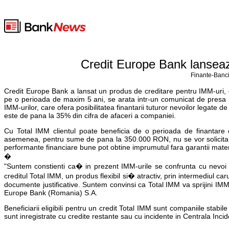
Credit Europe Bank lanseaz
Finante-Banci
Credit Europe Bank a lansat un produs de creditare pentru IMM-uri, de
pe o perioada de maxim 5 ani, se arata intr-un comunicat de presa 
IMM-urilor, care ofera posibilitatea finantarii tuturor nevoilor legate d
este de pana la 35% din cifra de afaceri a companiei.
Cu Total IMM clientul poate beneficia de o perioada de finantare 
asemenea, pentru sume de pana la 350.000 RON, nu se vor solicita doc
performante financiare bune pot obtine imprumutul fara garantii mater
�
"Suntem constienti ca� in prezent IMM-urile se confrunta cu nevoi d
creditul Total IMM, un produs flexibil si� atractiv, prin intermediul c
documente justificative. Suntem convinsi ca Total IMM va sprijini IMM-u
Europe Bank (Romania) S.A.
Beneficiarii eligibili pentru un credit Total IMM sunt companiile stab
sunt inregistrate cu credite restante sau cu incidente in Centrala Incid