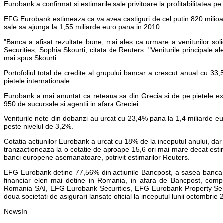
Eurobank a confirmat si estimarile sale privitoare la profitabilitatea pe
EFG Eurobank estimeaza ca va avea castiguri de cel putin 820 milioane
sale sa ajunga la 1,55 miliarde euro pana in 2010.
"Banca a afisat rezultate bune, mai ales ca urmare a veniturilor sol
Securities, Sophia Skourti, citata de Reuters. "Veniturile principale al
mai spus Skourti.
Portofoliul total de credite al grupului bancar a crescut anual cu 33,
pietele internationale.
Eurobank a mai anuntat ca reteaua sa din Grecia si de pe pietele ex
950 de sucursale si agentii in afara Greciei.
Veniturile nete din dobanzi au urcat cu 23,4% pana la 1,4 miliarde eu
peste nivelul de 3,2%.
Cotatia actiunilor Eurobank a urcat cu 18% de la inceputul anului, dar
tranzactioneaza la o cotatie de aproape 15,6 ori mai mare decat esti
banci europene asemanatoare, potrivit estimarilor Reuters.
EFG Eurobank detine 77,56% din actiunile Bancpost, a sasea banca au
financiar elen mai detine in Romania, in afara de Bancpost, c
Romania SAI, EFG Eurobank Securities, EFG Eurobank Property Ser
doua societati de asigurari lansate oficial la inceputul lunii octombrie 
NewsIn