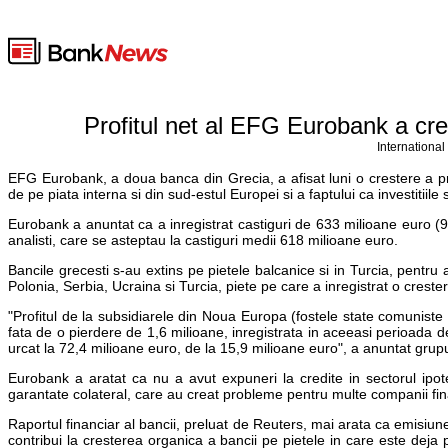
Profitul net al EFG Eurobank a cre
International
EFG Eurobank, a doua banca din Grecia, a afisat luni o crestere a pro
de pe piata interna si din sud-estul Europei si a faptului ca investitii
Eurobank a anuntat ca a inregistrat castiguri de 633 milioane euro (91
analisti, care se asteptau la castiguri medii 618 milioane euro.
Bancile grecesti s-au extins pe pietele balcanice si in Turcia, pentr
Polonia, Serbia, Ucraina si Turcia, piete pe care a inregistrat o creste
"Profitul de la subsidiarele din Noua Europa (fostele state comuniste d
fata de o pierdere de 1,6 milioane, inregistrata in aceeasi perioada de
urcat la 72,4 milioane euro, de la 15,9 milioane euro", a anuntat grupul
Eurobank a aratat ca nu a avut expuneri la credite in sectorul ip
garantate colateral, care au creat probleme pentru multe companii fin
Raportul financiar al bancii, preluat de Reuters, mai arata ca emisiun
contribui la cresterea organica a bancii pe pietele in care este deja p