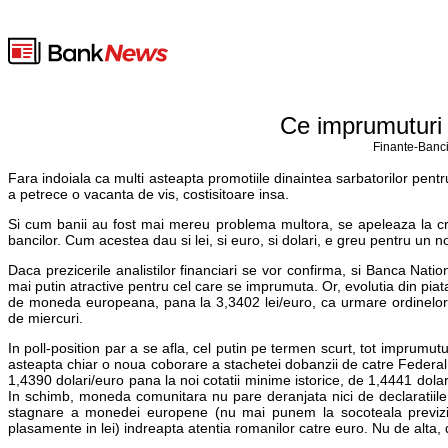
Ce imprumuturi 
Finante-Banci
Fara indoiala ca multi asteapta promotiile dinaintea sarbatorilor pent
a petrece o vacanta de vis, costisitoare insa.
Si cum banii au fost mai mereu problema multora, se apeleaza la credi
bancilor. Cum acestea dau si lei, si euro, si dolari, e greu pentru un
Daca prezicerile analistilor financiari se vor confirma, si Banca Nati
mai putin atractive pentru cel care se imprumuta. Or, evolutia din piat
de moneda europeana, pana la 3,3402 lei/euro, ca urmare ordinelor d
de miercuri.
In poll-position par a se afla, cel putin pe termen scurt, tot imprumu
asteapta chiar o noua coborare a stachetei dobanzii de catre Federal R
1,4390 dolari/euro pana la noi cotatii minime istorice, de 1,4441 dolar
In schimb, moneda comunitara nu pare deranjata nici de declaratiile pr
stagnare a monedei europene (nu mai punem la socoteala previzion
plasamente in lei) indreapta atentia romanilor catre euro. Nu de alta, 