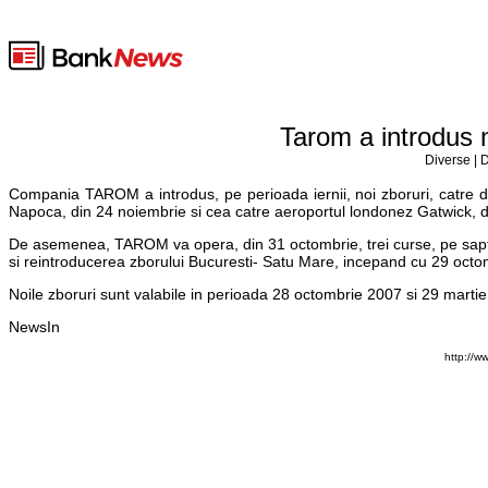
Tarom a introdus n
Diverse | 
Compania TAROM a introdus, pe perioada iernii, noi zboruri, catre de
Napoca, din 24 noiembrie si cea catre aeroportul londonez Gatwick, di
De asemenea, TAROM va opera, din 31 octombrie, trei curse, pe sapta
si reintroducerea zborului Bucuresti- Satu Mare, incepand cu 29 octo
Noile zboruri sunt valabile in perioada 28 octombrie 2007 si 29 marti
NewsIn
http://w