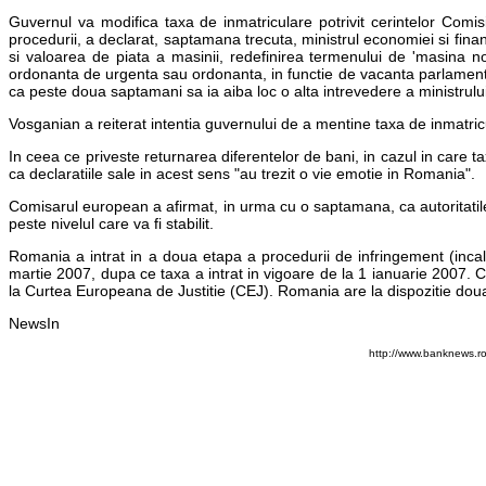
Guvernul va modifica taxa de inmatriculare potrivit cerintelor Comis
procedurii, a declarat, saptamana trecuta, ministrul economiei si fina
si valoarea de piata a masinii, redefinirea termenului de 'masina 
ordonanta de urgenta sau ordonanta, in functie de vacanta parlament
ca peste doua saptamani sa ia aiba loc o alta intrevedere a ministrulu
Vosganian a reiterat intentia guvernului de a mentine taxa de inmatricu
In ceea ce priveste returnarea diferentelor de bani, in cazul in care t
ca declaratiile sale in acest sens "au trezit o vie emotie in Romania".
Comisarul european a afirmat, in urma cu o saptamana, ca autoritatile
peste nivelul care va fi stabilit.
Romania a intrat in a doua etapa a procedurii de infringement (inca
martie 2007, dupa ce taxa a intrat in vigoare de la 1 ianuarie 2007. 
la Curtea Europeana de Justitie (CEJ). Romania are la dispozitie doua
NewsIn
http://www.banknews.ro