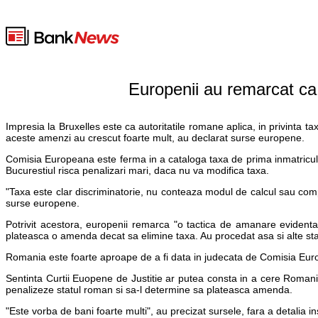
Europenii au remarcat ca 
Impresia la Bruxelles este ca autoritatile romane aplica, in privinta 
aceste amenzi au crescut foarte mult, au declarat surse europene.
Comisia Europeana este ferma in a cataloga taxa de prima inmatricula
Bucurestiul risca penalizari mari, daca nu va modifica taxa.
"Taxa este clar discriminatorie, nu conteaza modul de calcul sau com
surse europene.
Potrivit acestora, europenii remarca "o tactica de amanare evidenta
plateasca o amenda decat sa elimine taxa. Au procedat asa si alte s
Romania este foarte aproape de a fi data in judecata de Comisia Europ
Sentinta Curtii Euopene de Justitie ar putea consta in a cere Romanie
penalizeze statul roman si sa-l determine sa plateasca amenda.
"Este vorba de bani foarte multi", au precizat sursele, fara a detalia in