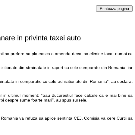
are in privinta taxei auto
osibil sa prefere sa plateasca o amenda decat sa elimine taxa, numai ca
itionate din strainatate in raport cu cele cumparate din Romania, iar
inatate in comparatie cu cele achizitionate din Romania", au declarat
il in ultimul moment: "Sau Bucurestiul face calcule ca e mai bine sa
bi despre sume foarte mari", au spus sursele.
ca Romania va refuza sa aplice sentinta CEJ, Comisia va cere Curtii sa