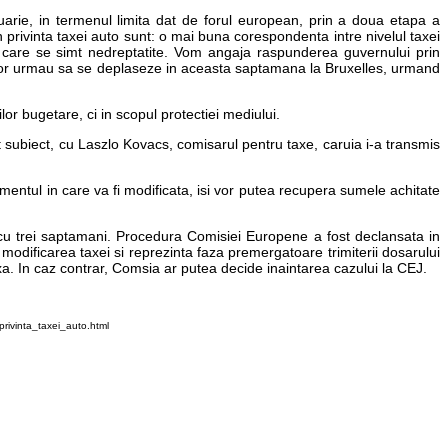
ruarie, in termenul limita dat de forul european, prin a doua etapa a
 privinta taxei auto sunt: o mai buna corespondenta intre nivelul taxei
e care se simt nedreptatite. Vom angaja raspunderea guvernului prin
elor urmau sa se deplaseze in aceasta saptamana la Bruxelles, urmand
or bugetare, ci in scopul protectiei mediului.
st subiect, cu Laszlo Kovacs, comisarul pentru taxe, caruia i-a transmis
entul in care va fi modificata, isi vor putea recupera sumele achitate
 cu trei saptamani. Procedura Comisiei Europene a fost declansata in
odificarea taxei si reprezinta faza premergatoare trimiterii dosarului
a. In caz contrar, Comsia ar putea decide inaintarea cazului la CEJ.
rivinta_taxei_auto.html