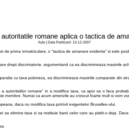
autoritatile romane aplica o tactica de aman
Auto | Data Publicarii: 13-12-2007
taxei de prima inmatriculare, o "tactica de amanare evidenta" si este p
re drept discrimatorie, argumentand ca ea discrimineaza masinile achiz
paratia cu taxa poloneza, ea discrimineaza masinile cumparate din stra
 a autoritatilor romane" in a modifica taxa, ca apoi sa o faca probab
tate membre. Numai ca acum amenzile au crescut foarte mult si vom vor
eana, daca nu modifica taxa potrivit exigentelor Bruxelles-ului.
i sa elimine taxa si sa restituie banii celor care au platit-o deja. Da
sa.