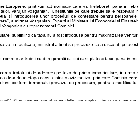
iei Europene, printr-un act normativ care va fi elaborat, pana in feb
ntelor, Varujan Vosganian. "Chestiunile pe care trebuie sa le rezolvam in
noua' si introducerea unor proceduri de contestare pentru persoanel
ara", a afirmat Vosganian. Experti ai Ministerului Economiei si Finant
i Vosganian cu reprezentantii Comisiei.
lare, subliniind ca taxa nu a fost introdusa pentru maximizarea venituril
axa va fi modificata, ministrul a tinut sa precizeze ca a discutat, pe ace
 romane ar trebui sa dea garantii ca cei care platesc taxa, pana in mom
lcarea tratatului de aderare) pe taxa de prima inmatriculare, in urma
Cea de-a doua etapa consta intr-un aviz motivat prin care Comisia cere m
 luni, conform termenului prevazut de procedura, pentru a modifica tax
/stire/14393_europenii_au_remarcat_ca_autoritatile_romane_aplica_o_tactica_de_amanare_in_p