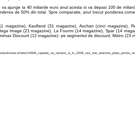
re va ajunge la 40 miliarde euro anul acesta si va depasi 100 de mili
derea de 50% din total. Spre comparatie, anul trecut ponderea comert
r (11 magazine), Kaufland (31 magazine), Auchan (cinci magazine), 
 Mega Image (21 magazine), La Fourmi (14 magazine), Spar (14 magaz
nimax Discount (12 magazine)- pe segmentul de discount; Metro (23 m
w.banknews.ro/stire/14588_capitala_va_ramane_si_in_2008_cea_mai_atractiva_piata_pentru_reta