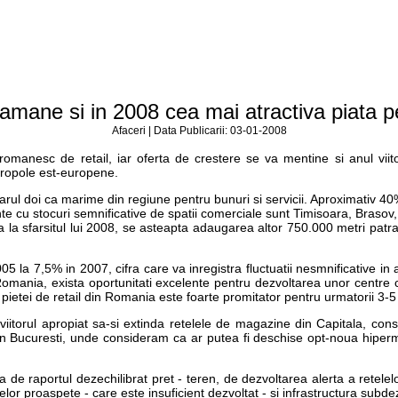
amane si in 2008 cea mai atractiva piata pe
Afaceri | Data Publicarii: 03-01-2008
 romanesc de retail, iar oferta de crestere se va mentine si anul vii
etropole est-europene.
ul doi ca marime din regiune pentru bunuri si servicii. Aproximativ 40% 
te cu stocuri semnificative de spatii comerciale sunt Timisoara, Brasov, 
la sfarsitul lui 2008, se asteapta adaugarea altor 750.000 metri patrati
la 7,5% in 2007, cifra care va inregistra fluctuatii nesmnificative in an
n Romania, exista oportunitati excelente pentru dezvoltarea unor cent
pietei de retail din Romania este foarte promitator pentru urmatorii 3-5 
viitorul apropiat sa-si extinda retelele de magazine din Capitala, cons
te in Bucuresti, unde consideram ca ar putea fi deschise opt-noua hipe
 de raportul dezechilibrat pret - teren, de dezvoltarea alerta a retele
or proaspete - care este insuficient dezvoltat - si infrastructura subdez