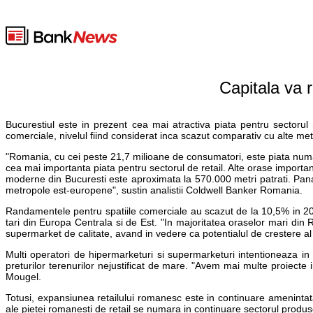
Capitala va r
Bucurestiul este in prezent cea mai atractiva piata pentru sectorul
comerciale, nivelul fiind considerat inca scazut comparativ cu alte m
"Romania, cu cei peste 21,7 milioane de consumatori, este piata numar
cea mai importanta piata pentru sectorul de retail. Alte orase importan
moderne din Bucuresti este aproximata la 570.000 metri patrati. Pana 
metropole est-europene", sustin analistii Coldwell Banker Romania.
Randamentele pentru spatiile comerciale au scazut de la 10,5% in 2005 
tari din Europa Centrala si de Est. "In majoritatea oraselor mari di
supermarket de calitate, avand in vedere ca potentialul de crestere al 
Multi operatori de hipermarketuri si supermarketuri intentioneaza in 
preturilor terenurilor nejustificat de mare. "Avem mai multe proiec
Mougel.
Totusi, expansiunea retailului romanesc este in continuare amenintata
ale pietei romanesti de retail se numara in continuare sectorul produsel