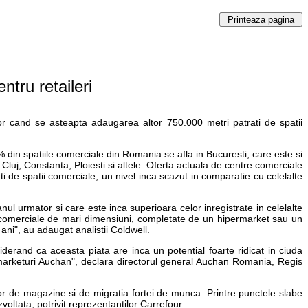
ntru retaileri
tor cand se asteapta adaugarea altor 750.000 metri patrati de spatii
din spatiile comerciale din Romania se afla in Bucuresti, care este si
Cluj, Constanta, Ploiesti si altele. Oferta actuala de centre comerciale
 de spatii comerciale, un nivel inca scazut in comparatie cu celelalte
ul urmator si care este inca superioara celor inregistrate in celelalte
re comerciale de mari dimensiuni, completate de un hipermarket sau un
ani", au adaugat analistii Coldwell.
iderand ca aceasta piata are inca un potential foarte ridicat in ciuda
rmarketuri Auchan", declara directorul general Auchan Romania, Regis
lor de magazine si de migratia fortei de munca. Printre punctele slabe
voltata, potrivit reprezentantilor Carrefour.