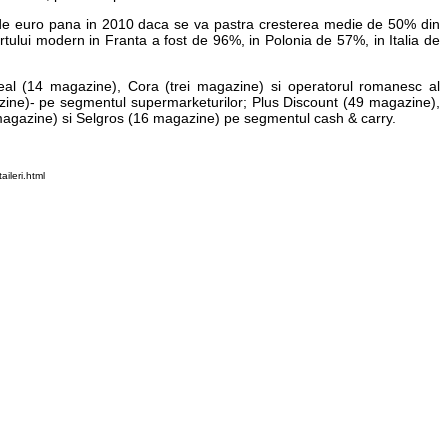
arde euro pana in 2010 daca se va pastra cresterea medie de 50% din
ului modern in Franta a fost de 96%, in Polonia de 57%, in Italia de
Real (14 magazine), Cora (trei magazine) si operatorul romanesc al
ine)- pe segmentul supermarketurilor; Plus Discount (49 magazine),
agazine) si Selgros (16 magazine) pe segmentul cash & carry.
ileri.html