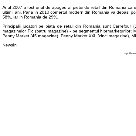
Anul 2007 a fost unul de apogeu al pietei de retail din Romania ca
ultimii ani. Pana in 2010 comertul modern din Romania va depasi pon
58%, iar in Romania de 29%.
Principalii jucatori pe piata de retail din Romania sunt Carrefou
magazinelor Pic (patru magazine) - pe segmentul hiprmarketurilor;
Penny Market (45 magazine), Penny Market XXL (cinci magazine), Mi
NewsIn
http://ww