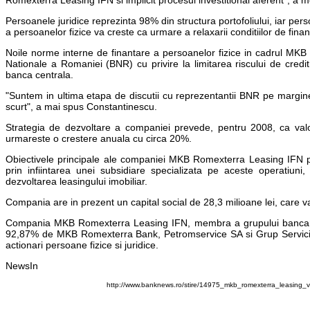
Romexterra Leasing IFN si implicit procesul investitional aferent", a
Persoanele juridice reprezinta 98% din structura portofoliului, iar pe
a persoanelor fizice va creste ca urmare a relaxarii conditiilor de fina
Noile norme interne de finantare a persoanelor fizice in cadrul MKB
Nationale a Romaniei (BNR) cu privire la limitarea riscului de credit
banca centrala.
"Suntem in ultima etapa de discutii cu reprezentantii BNR pe margi
scurt", a mai spus Constantinescu.
Strategia de dezvoltare a companiei prevede, pentru 2008, ca val
urmareste o crestere anuala cu circa 20%.
Obiectivele principale ale companiei MKB Romexterra Leasing IFN pent
prin infiintarea unei subsidiare specializata pe aceste operatiuni, 
dezvoltarea leasingului imobiliar.
Compania are in prezent un capital social de 28,3 milioane lei, care v
Compania MKB Romexterra Leasing IFN, membra a grupului bancar R
92,87% de MKB Romexterra Bank, Petromservice SA si Grup Servicii Pet
actionari persoane fizice si juridice.
NewsIn
http://www.banknews.ro/stire/14975_mkb_romexterra_leasing_