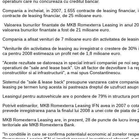
operatiuni care nu concureaza cu creditul bancar.
Compania a incheiat, in 2007, 1.655 contracte de leasing financiar, 
contracte de leasing financiar, de 25 milioane euro.
Valoarea bunurilor finantate de MKB Romexterra Leasing in anul 20
valoarea bunurilor finantate a fost de 21 milioane euro.
Compania a afisat venituri de 7 milioane euro din activitatea de leasing
"Veniturile din activitatea de leasing au inregistrat o crestere de 3
ca pentru 2008 estimeaza un profit net de 1,8 milioane euro.
"Aceste rezultate se datoreaza in special intrarii companiei pe noi segm
operatiuni de "sale and lease back". Un alt factor de dezvoltare l-a 
constructiilor si al infrastructurii", a mai spus Constantinescu.
Sistemul de "sale & lease back" presupune vanzarea catre compania de 
leasing pe termen lung acesta isi pastreaza dreptul de uzufruct asupra o
Leasingul pentru autovehicule are o pondere de 79% in structura porto
Potrivit estimarilor, MKB Romexterra Leasing IFN avea in 2007 o cot
prevede inregistrarea pana la finalul lui 2008 a unei cote de piata de 
MKB Romexterra Leasing are, in prezent, 28 de puncte de lucru inregis
teritoriale ale MKB Romexterra Bank.
"In conditiile in care se confirma potentialul economic al zonelor resp