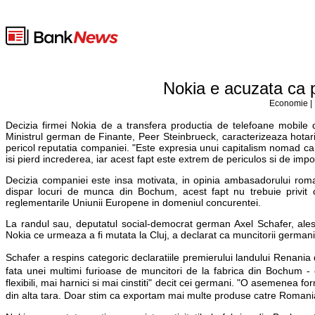
Nokia e acuzata ca 
Economie | 
Decizia firmei Nokia de a transfera productia de telefoane mobile
Ministrul german de Finante, Peer Steinbrueck, caracterizeaza hotar
pericol reputatia companiei. "Este expresia unui capitalism nomad ca
isi pierd increderea, iar acest fapt este extrem de periculos si de impo
Decizia companiei este insa motivata, in opinia ambasadorului rom
dispar locuri de munca din Bochum, acest fapt nu trebuie privi
reglementarile Uniunii Europene in domeniul concurentei.
La randul sau, deputatul social-democrat german Axel Schafer, ales
Nokia ce urmeaza a fi mutata la Cluj, a declarat ca muncitorii germani 
Schafer a respins categoric declaratiile premierului landului Renania
fata unei multimi furioase de muncitori de la fabrica din Bochum - 
flexibili, mai harnici si mai cinstiti" decit cei germani. "O asemenea fo
din alta tara. Doar stim ca exportam mai multe produse catre Roman