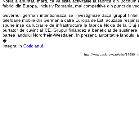
Nokia a anuntat, marti, ca va sista activitatile la fabrica din Bochum
fabrici din Europa, inclusiv Romania, mai competitive din punct de vede
Guvernul german intentioneaza sa investigheze daca grupul finlan
telefoane mobile din Germania catre Europa de Est, acuzatie respins
spune insa ca lucrarile de infrastructura la fabrica Nokia de la Cluj 
purtator de cuvint al CE. Grupul finlandez a beneficiat de sustinere
partea landului Nordrhein-Westfalen. In prezent, autoritatile landului 
�
Integral in
Cotidianul
http://www.banknews.ro/stire/14980_