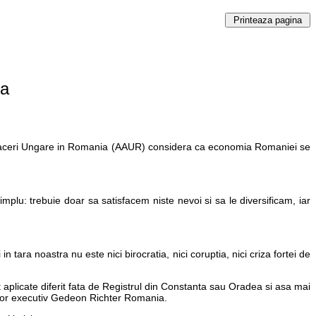
ia
i de Afaceri Ungare in Romania (AAUR) considera ca economia Romaniei se
mplu: trebuie doar sa satisfacem niste nevoi si sa le diversificam, iar
tara noastra nu este nici birocratia, nici coruptia, nici criza fortei de
aplicate diferit fata de Registrul din Constanta sau Oradea si asa mai
rector executiv Gedeon Richter Romania.