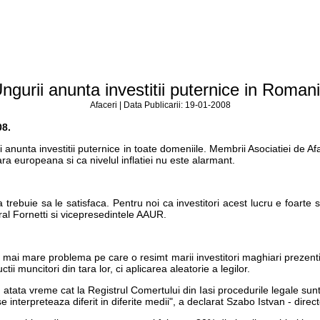
ngurii anunta investitii puternice in Roman
Afaceri | Data Publicarii: 19-01-2008
08.
urs si anunta investitii puternice in toate domeniile. Membrii Asociatie
 tara europeana si ca nivelul inflatiei nu este alarmant.
ebuie sa le satisfaca. Pentru noi ca investitori acest lucru e foarte si
al Fornetti si vicepresedintele AAUR.
 mai mare problema pe care o resimt marii investitori maghiari prezenti in 
 muncitori din tara lor, ci aplicarea aleatorie a legilor.
ta vreme cat la Registrul Comertului din Iasi procedurile legale sunt 
se interpreteaza diferit in diferite medii", a declarat Szabo Istvan - di