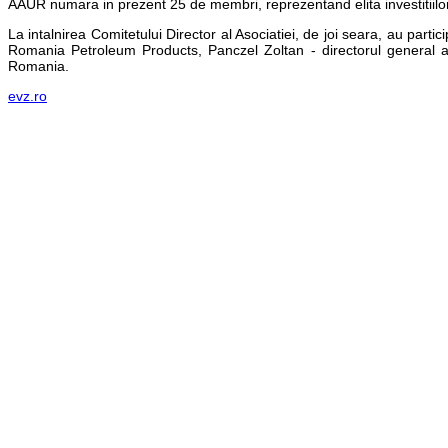
AAUR numara in prezent 25 de membri, reprezentand elita investitiilor 
La intalnirea Comitetului Director al Asociatiei, de joi seara, au part
Romania Petroleum Products, Panczel Zoltan - directorul general 
Romania.
evz.ro