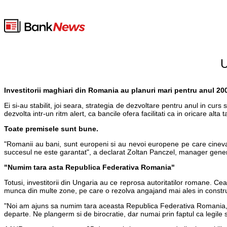
U
Investitorii maghiari din Romania au planuri mari pentru anul 20
Ei si-au stabilit, joi seara, strategia de dezvoltare pentru anul in c
dezvolta intr-un ritm alert, ca bancile ofera facilitati ca in oricare alta
Toate premisele sunt bune.
"Romanii au bani, sunt europeni si au nevoi europene pe care cineva tr
succesul ne este garantat", a declarat Zoltan Panczel, manager gener
"Numim tara asta Republica Federativa Romania"
Totusi, investitorii din Ungaria au ce reprosa autoritatilor romane. Cea
munca din multe zone, pe care o rezolva angajand mai ales in constructii
"Noi am ajuns sa numim tara aceasta Republica Federativa Romania, ata
departe. Ne plangerm si de birocratie, dar numai prin faptul ca legile 