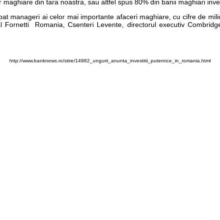
maghiare din tara noastra, sau altfel spus 80% din banii maghiari invest
icipat manageri ai celor mai importante afaceri maghiare, cu cifre de mili
al Fornetti Romania, Csenteri Levente, directorul executiv Combridg
http://www.banknews.ro/stire/14982_ungurii_anunta_investitii_puternice_in_romania.html