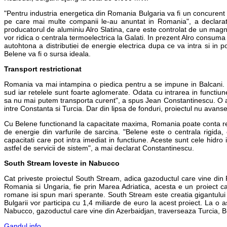
"Pentru industria energetica din Romania Bulgaria va fi un concurent fo
pe care mai multe companii le-au anuntat in Romania", a declarat
producatorul de aluminiu Alro Slatina, care este controlat de un magna
vor ridica o centrala termoelectrica la Galati. In prezent Alro consuma
autohtona a distributiei de energie electrica dupa ce va intra si in p
Belene va fi o sursa ideala.
Transport restrictionat
Romania va mai intampina o piedica pentru a se impune in Balcani. Es
sud iar retelele sunt foarte aglomerate. Odata cu intrarea in functiu
sa nu mai putem transporta curent", a spus Jean Constantinescu. O al
intre Constanta si Turcia. Dar din lipsa de fonduri, proiectul nu avans
Cu Belene functionand la capacitate maxima, Romania poate conta reg
de energie din varfurile de sarcina. "Belene este o centrala rigi
capacitati care pot intra imediat in functiune. Aceste sunt cele hid
astfel de servicii de sistem", a mai declarat Constantinescu.
South Stream loveste in Nabucco
Cat priveste proiectul South Stream, adica gazoductul care vine din R
Romania si Ungaria, fie prin Marea Adriatica, acesta e un proiect car
romane isi spun mari sperante. South Stream este creatia gigantului ru
Bulgarii vor participa cu 1,4 miliarde de euro la acest proiect. La o a
Nabucco, gazoductul care vine din Azerbaidjan, traverseaza Turcia, Bu
Gandul.info