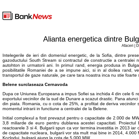
Alianta energetica dintre Bul
Afaceri | 
Intelegerile de ieri din domeniul energetic, de la Sofia, dintre prese
gazoductului South Stream si contractul de constructie a centralei 
autohton in urmatorii ani. In primul rand, energia produsa in Bulga
posibilitatile Romaniei de a se impune aici, si in al doilea rand, 
transportul de gaze naturale, pe care tara noastra inca nu stie foarte 
Belene surclaseaza Cernavoda
Dupa ce Uniunea Europeana a impus Sofiei sa inchida 4 din cele 6 reac
exportului vecinilor de la sud de Dunare a scazut drastic. Pana atunci
din piata. Romania, cu o cota de 25%, a profitat de deriva vecinilor s
momentul intrarii in functiune a centralei de la Belene.
Initial complexul a fost prevazut pentru o capacitate de 2.000 de MW,
3,8 miliarde de euro pentru dublarea acestei capacitati. Proiect
reactoarele 3 si 4. Bulgarii spun ca vor termina investitia in 2013 iar
de capacitate nucleara, bulgarii vor sta mult mai bine in 2014, 4.000
Kozlodui, bulgarii ajung la cota de 5.000 MW.