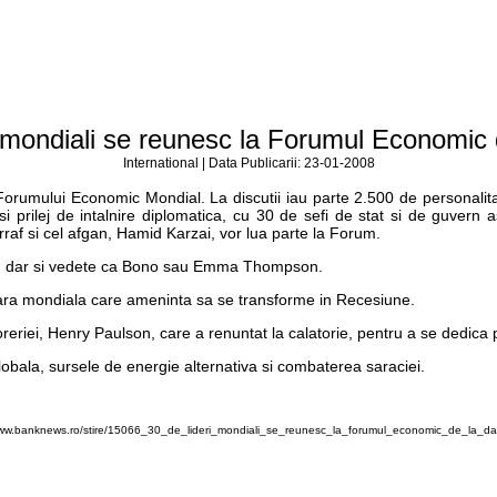
i mondiali se reunesc la Forumul Economic
International | Data Publicarii: 23-01-2008
orumului Economic Mondial. La discutii iau parte 2.500 de personalitati 
 si prilej de intalnire diplomatica, cu 30 de sefi de stat si de guvern 
f si cel afgan, Hamid Karzai, vor lua parte la Forum.
ates, dar si vedete ca Bono sau Emma Thompson.
iara mondiala care ameninta sa se transforme in Recesiune.
zoreriei, Henry Paulson, care a renuntat la calatorie, pentru a se dedic
lobala, sursele de energie alternativa si combaterea saraciei.
www.banknews.ro/stire/15066_30_de_lideri_mondiali_se_reunesc_la_forumul_economic_de_la_da