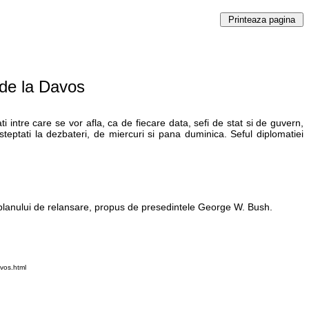
 de la Davos
intre care se vor afla, ca de fiecare data, sefi de stat si de guvern,
asteptati la dezbateri, de miercuri si pana duminica. Seful diplomatiei
a planului de relansare, propus de presedintele George W. Bush.
vos.html