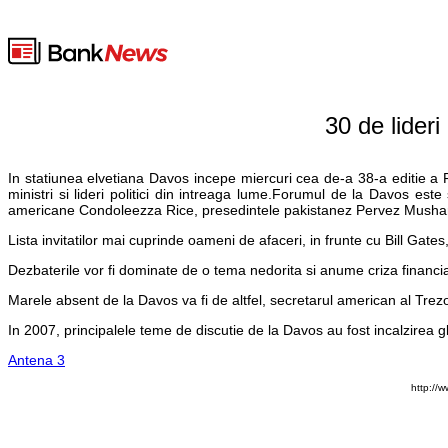
30 de lider
In statiunea elvetiana Davos incepe miercuri cea de-a 38-a editie a F
ministri si lideri politici din intreaga lume.Forumul de la Davos este
americane Condoleezza Rice, presedintele pakistanez Pervez Musharra
Lista invitatilor mai cuprinde oameni de afaceri, in frunte cu Bill G
Dezbaterile vor fi dominate de o tema nedorita si anume criza financ
Marele absent de la Davos va fi de altfel, secretarul american al Tre
In 2007, principalele teme de discutie de la Davos au fost incalzirea g
Antena 3
http://