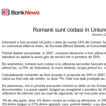
Romanii sunt codasi in Uniune
Diverse | 
Internetul a fost accesat cel putin o data de numai 24% din romani, f
un comunicat eliberat vineri, de Eurostat (Biroul Statistic al Comunitat
Potrivit datelor prezentate, in 2007, comertul electronic a fost utilizat 
olandezii au apelat la acest gen de servicii intr-o pondere de 55%.
De asemenea, romanii sunt codasi si la utilizarea serviciilor bancare pr
ultimul loc, cu 5%, iar finlandezii, la mare distanta, ocupa primul loc, 
Calculatoarele romanilor au fost virusate in proportie de 24% in 2007,
calcul au fost cele ale cehilor, cu doar 7%. Cele mai slab protejate au 
De asemenea, nici in privinta precautiei romanii nu detin un loc frunt
documentelor. La acest capitol, bulgarii au inregistrat o pondere de 26
utilizatorii de internet care au copii de siguranta, iar cei mai putin pr
Pe de alta parte, doar 1% dintre romani au evitat sa efectueze, in 2006,
3% dintre bulgari si 27% dintre spanioli, care, potrivit datelor, s-au dov