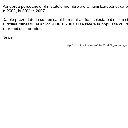
Ponderea persoanelor din statele membre ale Uniunii Europene, care a
in 2005, la 30% in 2007.
Datele prezentate in comunicatul Eurostat au fost colectate dintr-un st
al doilea trimestru al anilor 2006 si 2007 si se refera la populatia cu 
intermediul internetului.
NewsIn
http://www.banknews.ro/stire/15471_romanii_s