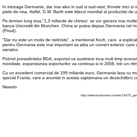
In intreaga Germanie, dar mai ales in sud si sud-vest, firmele mici si m
piete de nisa. Astfel, G.W. Barth este liderul mondial al productiei de ut
Pe termen lung insa,"1,3 miliarde de chinezi se vor genera mai multe 
banca Unicredit din Munchen. China ar putea depasi Germania cel mai t
(Pnud).
"Dar nu este un motiv de neliniste", a mentionat Koch, care a explica
pentru Germania este mai important sa aiba un comert exterior care s
sanatos.
Potrivit presedintelui BGA, exportul va sustinere inca mult timp econo
mondiale, expansiunea exporturilor va continua si in 2008, intr-un ritm
Cu un excedent comercial de 199 miliarde euro, Germania lasa cu mult 
special Franta, care a anuntat in acesta saptamana un dezechilibro c
NewsIn
http://www.banknews.ro/stire/15475_g