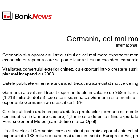
Germania, cel mai mar
International
Germania si-a aparat anul trecut titlul de cel mai mare exportator mond
economie europeana care se poate lauda si cu un excedent comercial 
Vitalitatea comertului exterior chinez, cu exporturi intr-o crestere su
planetei incepand cu 2003.
Datele publicate vineri arata ca anul trecut nu au existat motive de ingr
Germania a avut anul trecut exporturi totale in valoare de 969 miliarde
(1.218 miliarde dolari), ceea ce inseamna ca Germania si-a mentinut
exporturile Germaniei au crescut cu 8,5%.
Cifrele publicate arata ca popularitatea produselor germane se mentin
continuat sa fie la mare cautare, 4,3 milioane de unitati fiind export
Ford si General Motos (care detine marca Opel).
Un alt sector al Germaniei care a sustinut puternic exportul este cel al
exporturi de 138 miliarde euro, mai ales din tari din Europa de Est, p