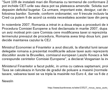
"Sunt 109 de instalatii mari din Romania cu termenul de conformare 2
pot inchide CET-urile sau daca pot sa plateasca amenzile. Solutia sunt 
depasim deficitul bugetar. Ca urmare, important este, desigur, cat de 
folosirea banilor. Sumele, conform ordonantei, vor fi trecute inclusiv l
Cred ca putem fi de acord ca exista necesitatea acestei taxe din perspec
In noiembrie 2007, Romania a intrat in a doua etapa a procedurii de i
Procedura Comisiei Europene a fost declansata in martie 2007, dupa c
un aviz motivat prin care Comisia cere modificarea taxei si reprezint
termenului prevazut de procedura, Romania avea timp doua luni, pana l
decide inaintarea cazului la CEJ.
Ministrul Economiei si Finantelor a avut discutii, la sfarsitul lunii i
delegatie romana a prezentat modificarile aduse taxei auto reprezent
discutiilor avute la Bruxelles, comisarul european Laszlo Kovacs a fel
corespunde cerintelor Comisiei Europene", a declarat Vosganian la inc
Ministerul Finantelor a facut public, in urma cu cateva saptamani, proi
Taxa se calculeaza in functie de gradul de poluare a masinii (normele E
taxare, valoarea taxei se va tripla la masinile noi Euro 4, dar va fi d
NewsIn
http://www.banknews.ro/stire/15527_noua_taxa_auto_va