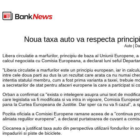
Noua taxa auto va respecta principiu
Auto | Da
Libera circulatie a marfurilor, principiu de baza al Uniunii Europene, a f
calcul negociata cu Comisia Europeana, a declarat luni seful Depart
"Libera circulatie a marfurilor este un principiu european, iar in calcul
intre cele doua parti au dus la un rezultat care arata ca nu numai chest
intentia statului membru, cum a fost prima varianta a taxei, trebuie modi
a secretarilor de stat pentru afaceri europene la care a participat s
Orban a confirmat ca "exista o intelegere asupra unui text de modific
care legislatia va fi modificata si va intra in vigoare, Comisia Europe
pana la Curtea Europeana de Justitie. Dar sper ca nu va fi cazul", a 
Pozitia oficiala a Comisiei Europene ramane aceea de a "continua pr
aliniata regulilor europene", a declarat purtatoarea de cuvant a com
Ciocanea a justificat taxa auto din perspectiva utilizarii fondurilor i
impaduriri si piste de biciclete.