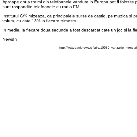
Aproape doua treimi din telefoanele vandute in Europa pot fi folosite
sunt raspandite telefoanele cu radio FM.
Institutul GfK mizeaza, ca principalele surse de castig, pe muzica si pe 
volum, cu cate 13% in fiecare trimestru.
In medie, la fiecare doua secunde a fost descarcat cate un joc si la f
NewsIn
http://www.banknews.ro/stire/15580_vanzarile_mondia