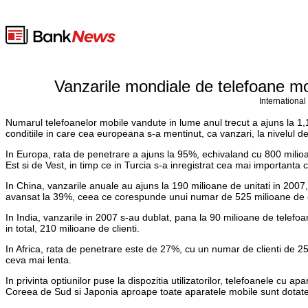
Vanzarile mondiale de telefoane mob
International
Numarul telefoanelor mobile vandute in lume anul trecut a ajuns la 1,1 
conditiile in care cea europeana s-a mentinut, ca vanzari, la nivelul d
In Europa, rata de penetrare a ajuns la 95%, echivaland cu 800 milioan
Est si de Vest, in timp ce in Turcia s-a inregistrat cea mai importanta 
In China, vanzarile anuale au ajuns la 190 milioane de unitati in 200
avansat la 39%, ceea ce corespunde unui numar de 525 milioane de cl
In India, vanzarile in 2007 s-au dublat, pana la 90 milioane de telefo
in total, 210 milioane de clienti.
In Africa, rata de penetrare este de 27%, cu un numar de clienti de 2
ceva mai lenta.
In privinta optiunilor puse la dispozitia utilizatorilor, telefoanele cu a
Coreea de Sud si Japonia aproape toate aparatele mobile sunt dotate c