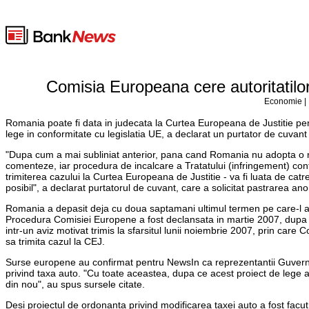
Comisia Europeana cere autoritatilo
Economie | 
Romania poate fi data in judecata la Curtea Europeana de Justitie pe
lege in conformitate cu legislatia UE, a declarat un purtator de cuvan
"Dupa cum a mai subliniat anterior, pana cand Romania nu adopta o no
comenteze, iar procedura de incalcare a Tratatului (infringement) conti
trimiterea cazului la Curtea Europeana de Justitie - va fi luata de c
posibil", a declarat purtatorul de cuvant, care a solicitat pastrarea ano
Romania a depasit deja cu doua saptamani ultimul termen pe care-l av
Procedura Comisiei Europene a fost declansata in martie 2007, dupa c
intr-un aviz motivat trimis la sfarsitul lunii noiembrie 2007, prin care 
sa trimita cazul la CEJ.
Surse europene au confirmat pentru NewsIn ca reprezentantii Guvern
privind taxa auto. "Cu toate aceastea, dupa ce acest proiect de lege a 
din nou", au spus sursele citate.
Desi proiectul de ordonanta privind modificarea taxei auto a fost facut 