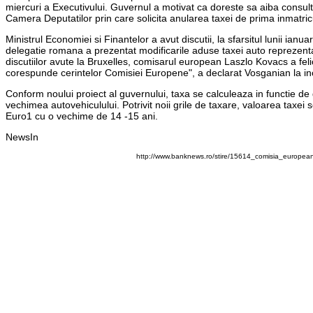
miercuri a Executivului. Guvernul a motivat ca doreste sa aiba consul
Camera Deputatilor prin care solicita anularea taxei de prima inmatricu
Ministrul Economiei si Finantelor a avut discutii, la sfarsitul lunii i
delegatie romana a prezentat modificarile aduse taxei auto reprezent
discutiilor avute la Bruxelles, comisarul european Laszlo Kovacs a fel
corespunde cerintelor Comisiei Europene", a declarat Vosganian la inc
Conform noului proiect al guvernului, taxa se calculeaza in functie de
vechimea autovehiculului. Potrivit noii grile de taxare, valoarea taxei 
Euro1 cu o vechime de 14 -15 ani.
NewsIn
http://www.banknews.ro/stire/15614_comisia_european