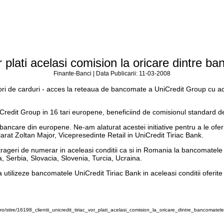
or plati acelasi comision la oricare dintre
Finante-Banci | Data Publicarii: 11-03-2008
sesori de carduri - acces la reteaua de bancomate a UniCredit Group cu 
a UniCredit Group in 16 tari europene, beneficiind de comisionul standar
ri bancare din europene. Ne-am alaturat acestei initiative pentru a le of
larat Zoltan Major, Vicepresedinte Retail in UniCredit Tiriac Bank.
trageri de numerar in aceleasi conditii ca si in Romania la bancomatele
, Serbia, Slovacia, Slovenia, Turcia, Ucraina.
 sa utilizeze bancomatele UniCredit Tiriac Bank in aceleasi conditii oferi
o/stire/16198_clientii_unicredit_tiriac_vor_plati_acelasi_comision_la_oricare_dintre_bancomatel