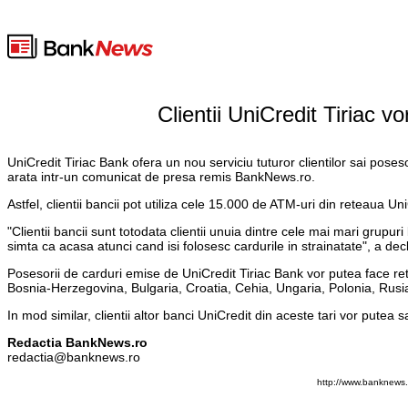
Clientii UniCredit Tiriac v
UniCredit Tiriac Bank ofera un nou serviciu tuturor clientilor sai po
arata intr-un comunicat de presa remis BankNews.ro.
Astfel, clientii bancii pot utiliza cele 15.000 de ATM-uri din reteau
"Clientii bancii sunt totodata clientii unuia dintre cele mai mari grupu
simta ca acasa atunci cand isi folosesc cardurile in strainatate", a dec
Posesorii de carduri emise de UniCredit Tiriac Bank vor putea face re
Bosnia-Herzegovina, Bulgaria, Croatia, Cehia, Ungaria, Polonia, Rusia
In mod similar, clientii altor banci UniCredit din aceste tari vor putea
Redactia BankNews.ro
redactia@banknews.ro
http://www.banknews.r