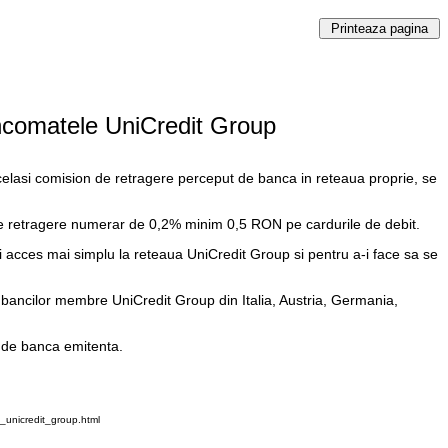
 bancomatele UniCredit Group
acelasi comision de retragere perceput de banca in reteaua proprie, se
d de retragere numerar de 0,2% minim 0,5 RON pe cardurile de debit.
eri acces mai simplu la reteaua UniCredit Group si pentru a-i face sa se
 bancilor membre UniCredit Group din Italia, Austria, Germania,
te de banca emitenta.
e_unicredit_group.html