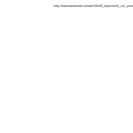
http://www.banknews.ro/stire/16448_deponentii_cec_pe