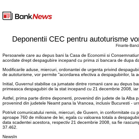
Deponentii CEC pentru autoturisme vor
Finante-Banci
Persoanele care au depus bani la Casa de Economii si Consemnatiuni 
acordate drept despagubire incepand cu prima zi bancara de dupa da
Modificarile aduse, miercuri, ordonantei de urgenta privind despagubir
de autoturisme, vor permite "acordarea efectiva a despagubirilor, la ac
Initial, Guvernul stabilise ca jumatate dintre romanii care au depus ba
primeasca despagubiri de la stat incepand cu 21 decembrie 2008, iar
Astfel, prima parte dintre deponenti, provenind din judete de la Alba pa
provenind din judetele Neamt pana la Vrancea, inclusiv Bucuresti - u
Potrivit comunicatului remis, miercuri, de Guvern, in conformitate cu pr
aproape 760 de milioane de lei, egala cu valoarea totala a despagubi
data scadentei acestora, respectiv 21 decembrie 2008, sa fie rascumpa
37.462.
NewsIn