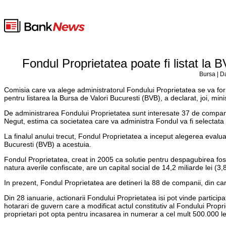
Fondul Proprietatea poate fi listat la 
Bursa | D
Comisia care va alege administratorul Fondului Proprietatea se va form
pentru listarea la Bursa de Valori Bucuresti (BVB), a declarat, joi, min
De administrarea Fondului Proprietatea sunt interesate 37 de companii 
Negut, estima ca societatea care va administra Fondul va fi selectata p
La finalul anului trecut, Fondul Proprietatea a inceput alegerea evalua
Bucuresti (BVB) a acestuia.
Fondul Proprietatea, creat in 2005 ca solutie pentru despagubirea fosti
natura averile confiscate, are un capital social de 14,2 miliarde lei (3,
In prezent, Fondul Proprietatea are detineri la 88 de companii, din ca
Din 28 ianuarie, actionarii Fondului Proprietatea isi pot vinde participa
hotarari de guvern care a modificat actul constitutiv al Fondului Propri
proprietari pot opta pentru incasarea in numerar a cel mult 500.000 le