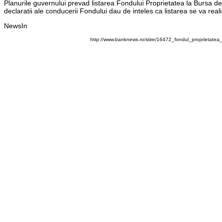
Planurile guvernului prevad listarea Fondului Proprietatea la Bursa de
declaratii ale conducerii Fondului dau de inteles ca listarea se va re
NewsIn
http://www.banknews.ro/stire/16472_fondul_proprietatea_