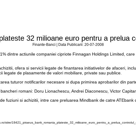
ateste 32 milioane euro pentru a prelua co
Finante-Banci | Data Publicarii: 20-07-2008
51% dintre actiunile companiei cipriote Finnagan Holdings Limited, ca
izitii, ofera si servicii legate de finantarea initiativelor de afaceri, incl
rvicii legate de plasamente de valori mobiliare, private sau publice.
area tuturor notificarilor necesare si dupa primirea aprobarilor din part
ti bancheri romani: Doru Lionachescu, Andrei Diaconescu, Victor Capitan
te de fuziuni si achizitii, intre care preluarea Mindbank de catre ATEbank 
.ro/stire/19421_piraeus_bank_romania_plateste_32_milioane_euro_pentru_a_prelua_controlul_c