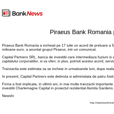
Piraeus Bank Romania pl
Piraeus Bank Romania a incheiat pe 17 iulie un acord de preluare a 
milioane euro, a anuntat grupul Piraeus, intr-un comunicat.
Capital Partners SRL, banca de investitii care intermediaza fuziuni si ach
capitalului corporatiilor, si va oferi, in plus, potrivit acestui acord, se
Tranzactia este estimata sa se incheie in urmatoarele luni, dupa realiz
In prezent, Capital Partners este detinuta si administata de patru fos
Firma a fost implicata, in ultimii ani, in mai multe tranzactii importan
investitii Charlemagne Capital in proiectul rezidential Asmita Gardens.
NewsIn
http://www.banknews