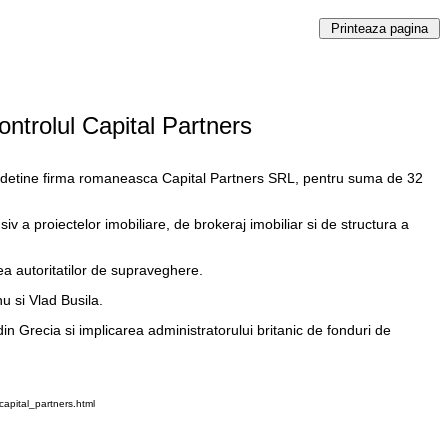
ntrolul Capital Partners
re detine firma romaneasca Capital Partners SRL, pentru suma de 32
usiv a proiectelor imobiliare, de brokeraj imobiliar si de structura a
ea autoritatilor de supraveghere.
u si Vlad Busila.
din Grecia si implicarea administratorului britanic de fonduri de
apital_partners.html