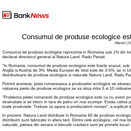
Consumul de produse ecologice este
Afaceri | 
Consumul de produse ecologice reprezinta in Romania sub 1% din total
declarat directorul general al Natura Land, Radu Panait.
"In Romania, consumul de produse ecologice este foarte scazut, sub 1
Anglia si Austria de 3%. Media Europei de Vest este de 3-5%, iar in Ung
distribuitoare de produse ecologice si naturale Natura Land, Radu Pan
Potrivit acestuia, piata romaneasca a produselor ecologice se situeaz
valoarea pietei de produse ecologice se va situa intre 5 si 10 milioan
"Problema pietei romanesti de produse ecologice este ca nu avem pro
strainatate si se intorc in tara de patru ori mai scumpe. Exista cativa 
toate produsele. Trebuie sa apara si producatorii romani", a explicat 
In prezent, Natura Land distribuie in Romania 60 de produse ecologice
distribuim sunt fabricate in afara tarii. Dintre cele ecologice, cel mai b
naturale, painea din secara si biscuitii crackers sunt pe primele locuri