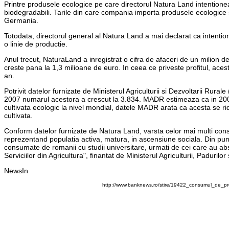
Printre produsele ecologice pe care directorul Natura Land intentio
biodegradabili. Tarile din care compania importa produsele ecologice si
Germania.
Totodata, directorul general al Natura Land a mai declarat ca intentio
o linie de productie.
Anul trecut, NaturaLand a inregistrat o cifra de afaceri de un milion d
creste pana la 1,3 milioane de euro. In ceea ce priveste profitul, aces
an.
Potrivit datelor furnizate de Ministerul Agriculturii si Dezvoltarii Rura
2007 numarul acestora a crescut la 3.834. MADR estimeaza ca in 2008
cultivata ecologic la nivel mondial, datele MADR arata ca acesta se r
cultivata.
Conform datelor furnizate de Natura Land, varsta celor mai multi cons
reprezentand populatia activa, matura, in ascensiune sociala. Din pun
consumate de romanii cu studii universitare, urmati de cei care au absolv
Serviciilor din Agricultura", finantat de Ministerul Agriculturii, Paduril
NewsIn
http://www.banknews.ro/stire/19422_consumul_de_pr