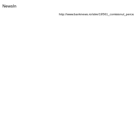
NewsIn
http://www.banknews.ro/stire/19561_comisionul_percep