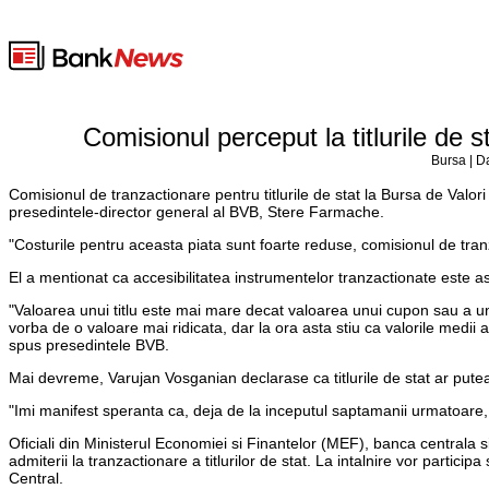
Comisionul perceput la titlurile de 
Bursa | D
Comisionul de tranzactionare pentru titlurile de stat la Bursa de Valori
presedintele-director general al BVB, Stere Farmache.
"Costurile pentru aceasta piata sunt foarte reduse, comisionul de tr
El a mentionat ca accesibilitatea instrumentelor tranzactionate este asi
"Valoarea unui titlu este mai mare decat valoarea unui cupon sau a une
vorba de o valoare mai ridicata, dar la ora asta stiu ca valorile medii al
spus presedintele BVB.
Mai devreme, Varujan Vosganian declarase ca titlurile de stat ar pute
"Imi manifest speranta ca, deja de la inceputul saptamanii urmatoare, li
Oficiali din Ministerul Economiei si Finantelor (MEF), banca centrala si 
admiterii la tranzactionare a titlurilor de stat. La intalnire vor partici
Central.