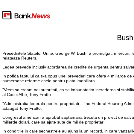
Bush 
Presedintele Statelor Unite, George W. Bush, a promulgat, miercuri, le
relateaza Reuters.
Legea prevede inclusiv acordarea de credite de urgenta pentru salvar
In pofida faptului ca s-a opus unei prevederi care ofera 4 miliarde de
numeroase reforme cheie pentru piata imobiliara.
"Vrem sa cream noi autoritati, ca sa imbunatatim increderea si stabil
al Casei Albe, Tony Fratto.
"Administratia federala pentru proprietati - The Federal Housing Admini
adaugat Tony Fratto.
Congresul american a aprobat saptamana trecuta un proiect de salvare 
miliarde dolari, care sa ajute sute de mii de proprietari.
In conditiile in care sechestrele au ajuns la un record, in care vanza