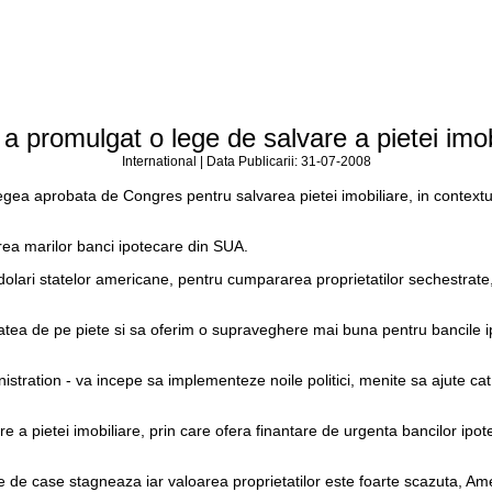
a promulgat o lege de salvare a pietei imob
International | Data Publicarii: 31-07-2008
gea aprobata de Congres pentru salvarea pietei imobiliare, in contextul
ea marilor banci ipotecare din SUA.
 dolari statelor americane, pentru cumpararea proprietatilor sechestrate
itatea de pe piete si sa oferim o supraveghere mai buna pentru bancile
stration - va incepe sa implementeze noile politici, menite sa ajute cat
a pietei imobiliare, prin care ofera finantare de urgenta bancilor ipo
rile de case stagneaza iar valoarea proprietatilor este foarte scazuta, 