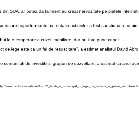
in SUA, ar putea da faliment au creat nervozitate pe pietele internation
otecare neperformante, iar cotatia actiunilor a fost sanctionata pe piete
ibui la o temperare a crizei imobiliare, dar nu ii va pune capat.
ect de lege este ca un fel de resuscitare", a estimat analistul David Ab
omunitati de investitii si grupuri de dezvoltare, a estimat ca anul aces
ttp://www.banknews.ro/stire/19672_bush_a_promulgat_o_lege_de_salvare_a_pietei_imobiliare.ht