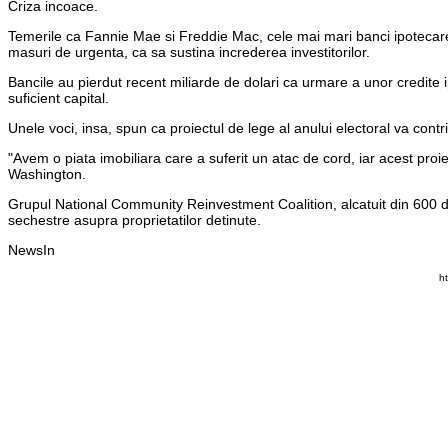
Criza incoace.
Temerile ca Fannie Mae si Freddie Mac, cele mai mari banci ipotecare d
masuri de urgenta, ca sa sustina increderea investitorilor.
Bancile au pierdut recent miliarde de dolari ca urmare a unor credite ip
suficient capital.
Unele voci, insa, spun ca proiectul de lege al anului electoral va contr
"Avem o piata imobiliara care a suferit un atac de cord, iar acest proi
Washington.
Grupul National Community Reinvestment Coalition, alcatuit din 600 de c
sechestre asupra proprietatilor detinute.
NewsIn
h