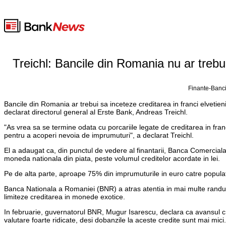
Treichl: Bancile din Romania nu ar trebui s
Finante-Banci
Bancile din Romania ar trebui sa inceteze creditarea in franci elvetien
declarat directorul general al Erste Bank, Andreas Treichl.
"As vrea sa se termine odata cu porcariile legate de creditarea in franc
pentru a acoperi nevoia de imprumuturi", a declarat Treichl.
El a adaugat ca, din punctul de vedere al finantarii, Banca Comercial
moneda nationala din piata, peste volumul creditelor acordate in lei.
Pe de alta parte, aproape 75% din imprumuturile in euro catre populati
Banca Nationala a Romaniei (BNR) a atras atentia in mai multe randuri c
limiteze creditarea in monede exotice.
In februarie, guvernatorul BNR, Mugur Isarescu, declara ca avansul cre
valutare foarte ridicate, desi dobanzile la aceste credite sunt mai mici.