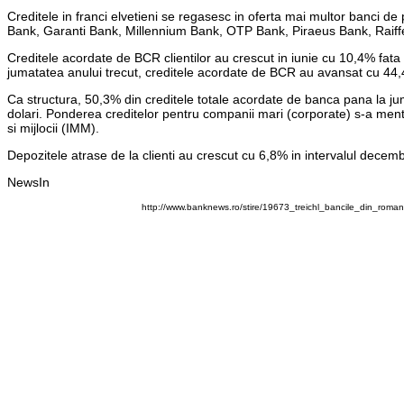
Creditele in franci elvetieni se regasesc in oferta mai multor banci
Bank, Garanti Bank, Millennium Bank, OTP Bank, Piraeus Bank, Raiff
Creditele acordate de BCR clientilor au crescut in iunie cu 10,4% fata d
jumatatea anului trecut, creditele acordate de BCR au avansat cu 44
Ca structura, 50,3% din creditele totale acordate de banca pana la juma
dolari. Ponderea creditelor pentru companii mari (corporate) s-a ment
si mijlocii (IMM).
Depozitele atrase de la clienti au crescut cu 6,8% in intervalul decemb
NewsIn
http://www.banknews.ro/stire/19673_treichl_bancile_din_roman