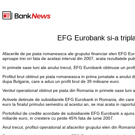
EFG Eurobank si-a tripla
Afacerile de pe piata romaneasca ale grupului financiar elen EFG Euro
aproape trei ori fata de acelasi interval din 2007, arata rezultatele pub
In primele sase luni ale anului trecut, EFG Eurobank obtinuse un profi
Profitul brut obtinut pe piata romaneasca in prima jumatate a anului d
dupa Bulgaria, care a adus un profit brut de 39 milioane euro.
Venitul operational obtinut pe piata din Romania in primele sase luni a
Activele detinute de subsidiarele EFG Eurobank in Romania, din care c
euro la finalul primului semestru al acestui an, se mai arata in raportu
Portofoliul de credite acordate de subsidiarele EFG Eurobank a ajuns in
miliarde euro, in crestere cu peste 45% fata de iunie 2007.
Anul trecut, profitul operational al afacerilor grupului elen din Romani