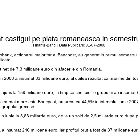
t castigul pe piata romaneasca in semestrul
Finante-Banci | Data Publicarii: 31-07-2008
bank, actionarul majoritar al Bancpost, au generat in primul semestru a
licate.
t net de 7,3 milioane euro din afacerile din Romania.
in 2008 a insumat 33 milioane euro, al doilea rezultat ca marime din to
 ajuns la 159 milioane euro, in timp ce cheltuielile grupului au insumat
ea mai mare este Bancpost, au urcat cu 44,5% in intervalul iunie 2007 -
l grupului grecesc.
 iunie la 3,83 miliarde euro, de la un sold de 2,5 miliarde euro dupa pri
a a insumat 246 milioane euro, iar profitul brut a fost de 37 milioane eur