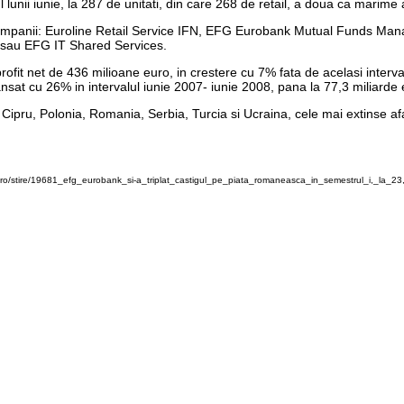
nii iunie, la 287 de unitati, din care 268 de retail, a doua ca marime 
 companii: Euroline Retail Service IFN, EFG Eurobank Mutual Funds
 sau EFG IT Shared Services.
ofit net de 436 milioane euro, in crestere cu 7% fata de acelasi interva
ansat cu 26% in intervalul iunie 2007- iunie 2008, pana la 77,3 miliarde 
ipru, Polonia, Romania, Serbia, Turcia si Ucraina, cele mai extinse aface
ro/stire/19681_efg_eurobank_si-a_triplat_castigul_pe_piata_romaneasca_in_semestrul_i,_la_23