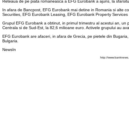
Reteaua de pe piata romaneasca a EFG Eurobank a ajuns, la sfarsitul lu
In afara de Bancpost, EFG Eurobank mai detine in Romania si alte
Securities, EFG Eurobank Leasing, EFG Eurobank Property Services
Grupul EFG Eurobank a obtinut, in primul trimestru al acestui an, un pr
Centrala si de Sud-Est, la 82,6 milioane euro. Activele grupului au av
EFG Eurobank are afaceri, in afara de Grecia, pe pietele din Bugaria, C
Bulgaria.
NewsIn
http://www.banknews.