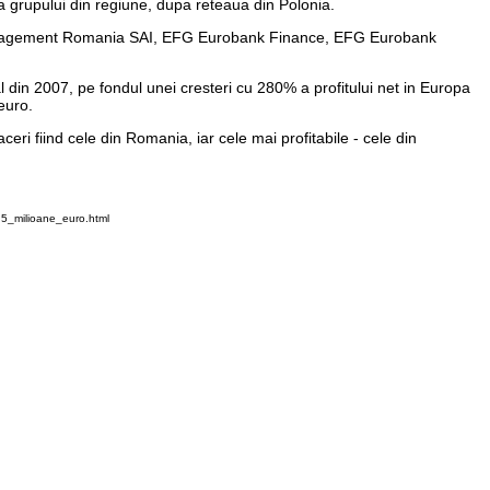
a grupului din regiune, dupa reteaua din Polonia.
 Management Romania SAI, EFG Eurobank Finance, EFG Eurobank
l din 2007, pe fondul unei cresteri cu 280% a profitului net in Europa
euro.
ri fiind cele din Romania, iar cele mai profitabile - cele din
,5_milioane_euro.html