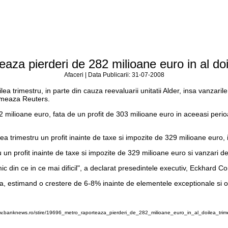
eaza pierderi de 282 milioane euro in al doi
Afaceri | Data Publicarii: 31-07-2008
lea trimestru, in parte din cauza reevaluarii unitatii Alder, insa vanzar
rmeaza Reuters.
82 milioane euro, fata de un profit de 303 milioane euro in aceeasi peri
ea trimestru un profit inainte de taxe si impozite de 329 milioane euro, 
u un profit inainte de taxe si impozite de 329 milioane euro si vanzari d
 din ce in ce mai dificil", a declarat presedintele executiv, Eckhard Co
, estimand o crestere de 6-8% inainte de elementele exceptionale si o
ww.banknews.ro/stire/19696_metro_raporteaza_pierderi_de_282_milioane_euro_in_al_doilea_trime