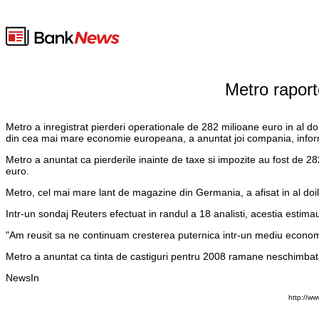
Metro raport
Metro a inregistrat pierderi operationale de 282 milioane euro in al doi
din cea mai mare economie europeana, a anuntat joi compania, info
Metro a anuntat ca pierderile inainte de taxe si impozite au fost de 2
euro.
Metro, cel mai mare lant de magazine din Germania, a afisat in al doil
Intr-un sondaj Reuters efectuat in randul a 18 analisti, acestia estima
"Am reusit sa ne continuam cresterea puternica intr-un mediu economic
Metro a anuntat ca tinta de castiguri pentru 2008 ramane neschimbata
NewsIn
http://w