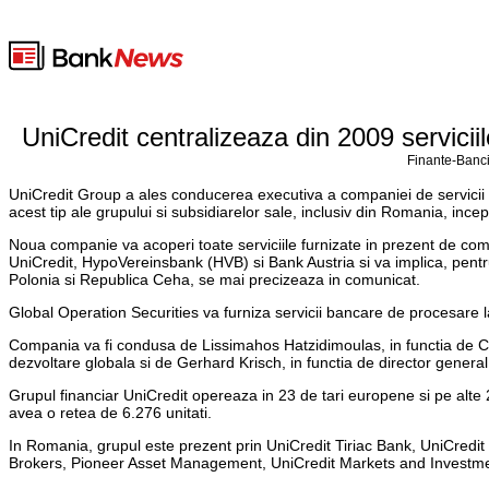
UniCredit centralizeaza din 2009 servici
Finante-Banci
UniCredit Group a ales conducerea executiva a companiei de servicii d
acest tip ale grupului si subsidiarelor sale, inclusiv din Romania, ince
Noua companie va acoperi toate serviciile furnizate in prezent de comp
UniCredit, HypoVereinsbank (HVB) si Bank Austria si va implica, pentr
Polonia si Republica Ceha, se mai precizeaza in comunicat.
Global Operation Securities va furniza servicii bancare de procesare la
Compania va fi condusa de Lissimahos Hatzidimoulas, in functia de CE
dezvoltare globala si de Gerhard Krisch, in functia de director genera
Grupul financiar UniCredit opereaza in 23 de tari europene si pe alte 2
avea o retea de 6.276 unitati.
In Romania, grupul este prezent prin UniCredit Tiriac Bank, UniCredi
Brokers, Pioneer Asset Management, UniCredit Markets and Investmen