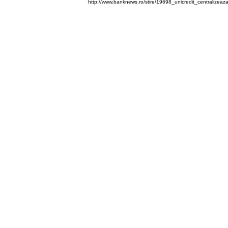
http://www.banknews.ro/stire/19698_unicredit_centralizea