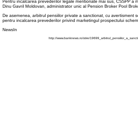
Pentru incalcarea prevederilor legale mentionate mai sus, CSSPP a ma
Dinu Gavril Moldovan, administrator unic al Pension Broker Pool Brok
De asemenea, arbitrul pensiilor private a sanctionat, cu avertisment 
pentru incalcarea prevederilor privind marketingul prospectului schemei 
NewsIn
http://www.banknews.ro/stire/19699_arbitrul_pensiilor_a_sa