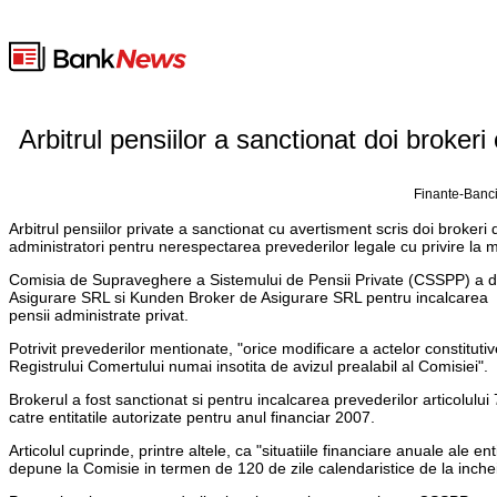
Arbitrul pensiilor a sanctionat doi broke
Finante-Banci
Arbitrul pensiilor private a sanctionat cu avertisment scris doi broker
administratori pentru nerespectarea prevederilor legale cu privire la m
Comisia de Supraveghere a Sistemului de Pensii Private (CSSPP) a de
Asigurare SRL si Kunden Broker de Asigurare SRL pentru incalcarea pre
pensii administrate privat.
Potrivit prevederilor mentionate, "orice modificare a actelor constituti
Registrului Comertului numai insotita de avizul prealabil al Comisiei".
Brokerul a fost sanctionat si pentru incalcarea prevederilor articolulu
catre entitatile autorizate pentru anul financiar 2007.
Articolul cuprinde, printre altele, ca "situatiile financiare anuale ale 
depune la Comisie in termen de 120 de zile calendaristice de la incheiere