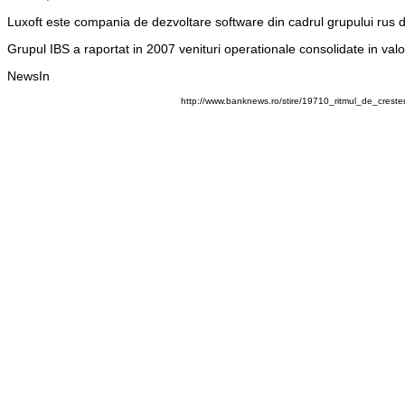
Luxoft este compania de dezvoltare software din cadrul grupului rus di
Grupul IBS a raportat in 2007 venituri operationale consolidate in valo
NewsIn
http://www.banknews.ro/stire/19710_ritmul_de_crest