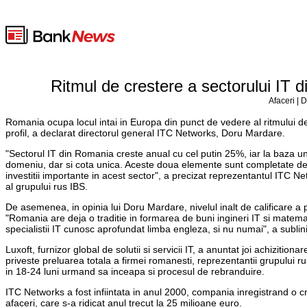
Ritmul de crestere a sectorului IT 
Afaceri | 
Romania ocupa locul intai in Europa din punct de vedere al ritmului de 
profil, a declarat directorul general ITC Networks, Doru Mardare.
"Sectorul IT din Romania creste anual cu cel putin 25%, iar la baza un
domeniu, dar si cota unica. Aceste doua elemente sunt completate de 
investitii importante in acest sector", a precizat reprezentantul ITC N
al grupului rus IBS.
De asemenea, in opinia lui Doru Mardare, nivelul inalt de calificare a 
"Romania are deja o traditie in formarea de buni ingineri IT si matema
specialistii IT cunosc aprofundat limba engleza, si nu numai", a sublin
Luxoft, furnizor global de solutii si servicii IT, a anuntat joi achiz
priveste preluarea totala a firmei romanesti, reprezentantii grupului r
in 18-24 luni urmand sa inceapa si procesul de rebranduire.
ITC Networks a fost infiintata in anul 2000, compania inregistrand o cr
afaceri, care s-a ridicat anul trecut la 25 milioane euro.