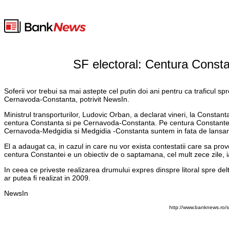
SF electoral: Centura Consta
Soferii vor trebui sa mai astepte cel putin doi ani pentru ca traficul sp
Cernavoda-Constanta, potrivit NewsIn.
Ministrul transporturilor, Ludovic Orban, a declarat vineri, la Consta
centura Constanta si pe Cernavoda-Constanta. Pe centura Constantei li
Cernavoda-Medgidia si Medgidia -Constanta suntem in fata de lansare,
El a adaugat ca, in cazul in care nu vor exista contestatii care sa pro
centura Constantei e un obiectiv de o saptamana, cel mult zece zile, i
In ceea ce priveste realizarea drumului expres dinspre litoral spre delt
ar putea fi realizat in 2009.
NewsIn
http://www.banknews.ro/