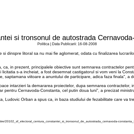
ntei si tronsonul de autostrada Cernavoda-
Politica | Data Publicarii: 16-08-2008
re si dinspre litoral sa nu mai fie aglomerat, odata cu finalizarea lucrar
nta, ca, in prezent, principalele obiective sunt semnarea contractelor p
citatia s-a incheiat, a fost desemnat castigatorul si vom veni la Cons
 saptamana viitoare a anuntului de participare, adica faza finala", a 
voace intarzieri la demararea proiectelor, dupa semnarea contractelor, i
ar pentru Cernavoda-Constanta, cel putin doua luni", a precizat ministru
a, Ludovic Orban a spus ca, in baza studiului de fezabilitate care va trebu
stire/20102_sf_electoral_centura_constantei_si_tronsonul_de_autostrada_cernavoda-constanta_