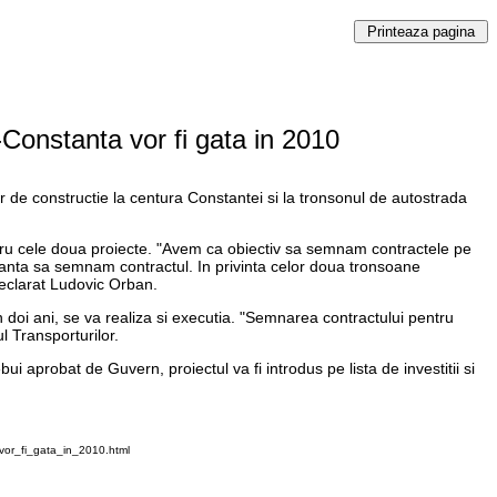
Constanta vor fi gata in 2010
ilor de constructie la centura Constantei si la tronsonul de autostrada
entru cele doua proiecte. "Avem ca obiectiv sa semnam contractele pe
tanta sa semnam contractul. In privinta celor doua tronsoane
declarat Ludovic Orban.
n doi ani, se va realiza si executia. "Semnarea contractului pentru
l Transporturilor.
i aprobat de Guvern, proiectul va fi introdus pe lista de investitii si
vor_fi_gata_in_2010.html