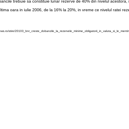
bancile trebuie sa constituie lunar rezerve de 40% din nivelul acestora,
 ultima oara in iulie 2006, de la 16% la 20%, in vreme ce nivelul ratei re
ws.ro/stire/20103_bnr_creste_dobanzile_la_rezervele_minime_obligatorii_in_valuta_si_le_menti