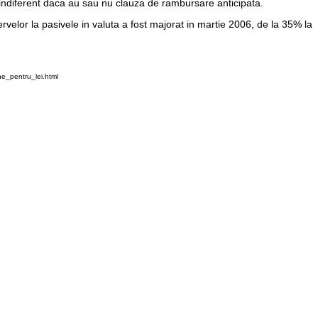
 indiferent daca au sau nu clauza de rambursare anticipata.
zervelor la pasivele in valuta a fost majorat in martie 2006, de la 35% la
ne_pentru_lei.html