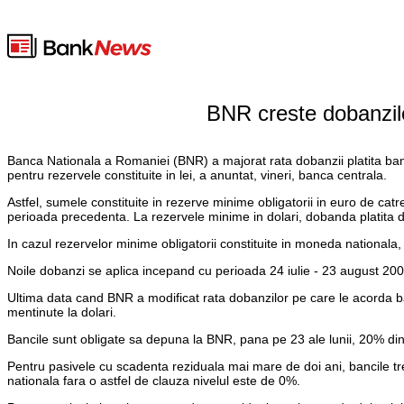
BNR creste dobanzile 
Banca Nationala a Romaniei (BNR) a majorat rata dobanzii platita banci
pentru rezervele constituite in lei, a anuntat, vineri, banca centrala.
Astfel, sumele constituite in rezerve minime obligatorii in euro de c
perioada precedenta. La rezervele minime in dolari, dobanda platita
In cazul rezervelor minime obligatorii constituite in moneda nationala
Noile dobanzi se aplica incepand cu perioada 24 iulie - 23 august 200
Ultima data cand BNR a modificat rata dobanzilor pe care le acorda banc
mentinute la dolari.
Bancile sunt obligate sa depuna la BNR, pana pe 23 ale lunii, 20% din 
Pentru pasivele cu scadenta reziduala mai mare de doi ani, bancile tr
nationala fara o astfel de clauza nivelul este de 0%.