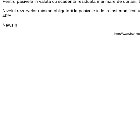
Pentru pasivele in valuta cu scadenta reziduala mai mare de doi ani, 
Nivelul rezervelor minime obligatorii la pasivele in lei a fost modificat
40%.
NewsIn
http://www.bankne