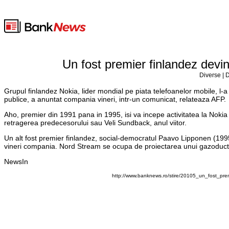
Un fost premier finlandez devine
Diverse | 
Grupul finlandez Nokia, lider mondial pe piata telefoanelor mobile, l-a 
publice, a anuntat compania vineri, intr-un comunicat, relateaza AFP.
Aho, premier din 1991 pana in 1995, isi va incepe activitatea la Nokia 
retragerea predecesorului sau Veli Sundback, anul viitor.
Un alt fost premier finlandez, social-democratul Paavo Lipponen (1995
vineri compania. Nord Stream se ocupa de proiectarea unui gazoduct
NewsIn
http://www.banknews.ro/stire/20105_un_fost_prem