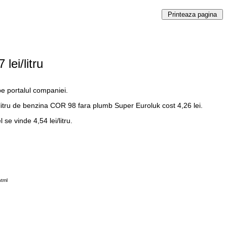
lei/litru
 pe portalul companiei.
 litru de benzina COR 98 fara plumb Super Euroluk cost 4,26 lei.
 se vinde 4,54 lei/litru.
html