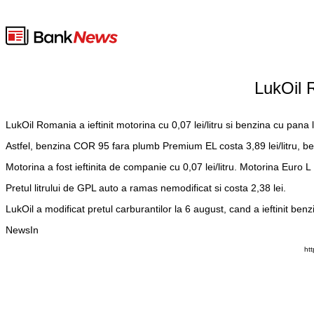
LukOil R
LukOil Romania a ieftinit motorina cu 0,07 lei/litru si benzina cu pana l
Astfel, benzina COR 95 fara plumb Premium EL costa 3,89 lei/litru, ben
Motorina a fost ieftinita de companie cu 0,07 lei/litru. Motorina Euro L D
Pretul litrului de GPL auto a ramas nemodificat si costa 2,38 lei.
LukOil a modificat pretul carburantilor la 6 august, cand a ieftinit benzi
NewsIn
htt