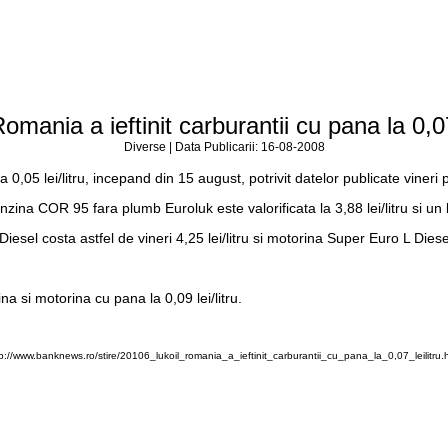
omania a ieftinit carburantii cu pana la 0,07 
Diverse | Data Publicarii: 16-08-2008
a 0,05 lei/litru, incepand din 15 august, potrivit datelor publicate vineri
zina COR 95 fara plumb Euroluk este valorificata la 3,88 lei/litru si un
iesel costa astfel de vineri 4,25 lei/litru si motorina Super Euro L Diesel
na si motorina cu pana la 0,09 lei/litru.
p://www.banknews.ro/stire/20106_lukoil_romania_a_ieftinit_carburantii_cu_pana_la_0,07_leilitru.