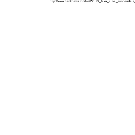
http://www.banknews.ro/stire/22879_taxa_auto,_suspendata