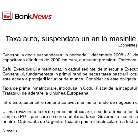
Taxa auto, suspendata un an la masinile 
Economie | 
Guvernul a decis suspendarea, in perioada 1 decembrie 2008 - 31 dec
capacitatea cilindrica de 2000 cm cubi, a anuntat premierul Tariceanu, 
Seful Executivului a mentionat, in cadrul sedintei de miercuri a Executi
Guvernului, fundamentata in primul rand pe necesitatea pastrarii loc
este aceea a protejarii locurilor de munca. Consider ca este obligatia
Taxa de prima inmatriculare, introdusa in Codul Fiscal de la inceputul 
Tratatului de aderare la Uniunea Europeana.
Intre timp, autoritatile romane au avut mai multe runde de negocieri
Ultima revizuire a taxei de prima inmatriculare, cea de-a treia, a fost
simpla a PD-L prin care se cerea anularea taxei. Guvernul a luat in cal
printr-o Ordonanta de Urgenta. Taxa de prima inmatricularea a fost re
NewsIn