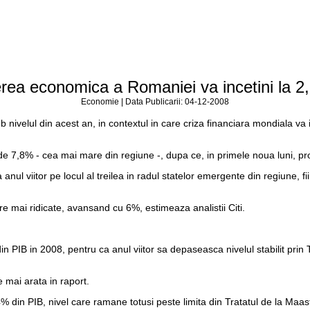
terea economica a Romaniei va incetini la 2
Economie | Data Publicarii: 04-12-2008
ivelul din acest an, in contextul in care criza financiara mondiala va 
 de 7,8% - cea mai mare din regiune -, dupa ce, in primele noua luni, p
nul viitor pe locul al treilea in radul statelor emergente din regiune, f
 mai ridicate, avansand cu 6%, estimeaza analistii Citi.
din PIB in 2008, pentru ca anul viitor sa depaseasca nivelul stabilit prin
 mai arata in raport.
% din PIB, nivel care ramane totusi peste limita din Tratatul de la Maast