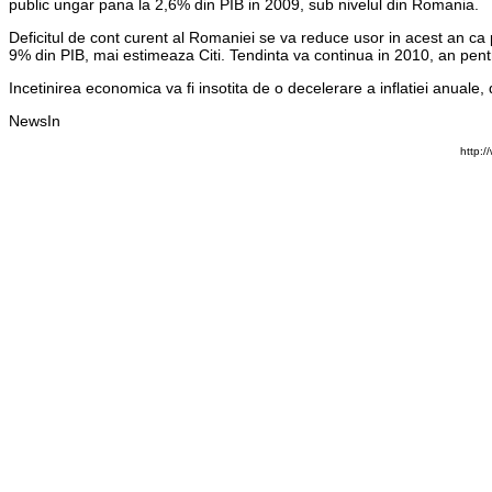
public ungar pana la 2,6% din PIB in 2009, sub nivelul din Romania.
Deficitul de cont curent al Romaniei se va reduce usor in acest an ca p
9% din PIB, mai estimeaza Citi. Tendinta va continua in 2010, an pentr
Incetinirea economica va fi insotita de o decelerare a inflatiei anuale, 
NewsIn
http: