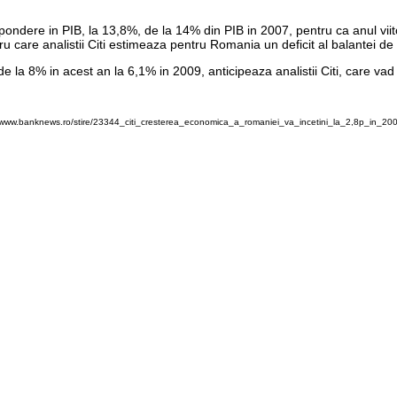
ondere in PIB, la 13,8%, de la 14% din PIB in 2007, pentru ca anul viito
u care analistii Citi estimeaza pentru Romania un deficit al balantei de 
de la 8% in acest an la 6,1% in 2009, anticipeaza analistii Citi, care vad 
//www.banknews.ro/stire/23344_citi_cresterea_economica_a_romaniei_va_incetini_la_2,8p_in_200