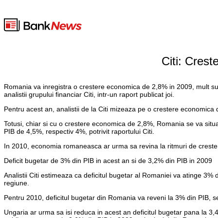
Citi: Cres
Romania va inregistra o crestere economica de 2,8% in 2009, mult sub n
analistii grupului financiar Citi, intr-un raport publicat joi.
Pentru acest an, analistii de la Citi mizeaza pe o crestere economica
Totusi, chiar si cu o crestere economica de 2,8%, Romania se va situa a
PIB de 4,5%, respectiv 4%, potrivit raportului Citi.
In 2010, economia romaneasca ar urma sa revina la ritmuri de crestere
Deficit bugetar de 3% din PIB in acest an si de 3,2% din PIB in 2009
Analistii Citi estimeaza ca deficitul bugetar al Romaniei va atinge 3% 
regiune.
Pentru 2010, deficitul bugetar din Romania va reveni la 3% din PIB, se
Ungaria ar urma sa isi reduca in acest an deficitul bugetar pana la 3,4