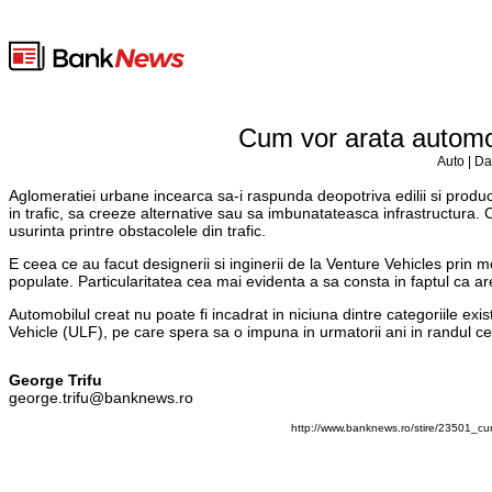
Cum vor arata automob
Auto | Da
Aglomeratiei urbane incearca sa-i raspunda deopotriva edilii si produca
in trafic, sa creeze alternative sau sa imbunatateasca infrastructura
usurinta printre obstacolele din trafic.
E ceea ce au facut designerii si inginerii de la Venture Vehicles prin
populate. Particularitatea cea mai evidenta a sa consta in faptul ca ar
Automobilul creat nu poate fi incadrat in niciuna dintre categoriile exi
Vehicle (ULF), pe care spera sa o impuna in urmatorii ani in randul ce
George Trifu
george.trifu@banknews.ro
http://www.banknews.ro/stire/23501_cu