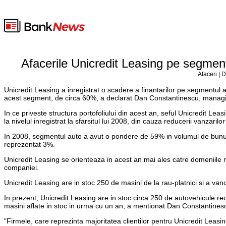
Afacerile Unicredit Leasing pe segment
Afaceri | 
Unicredit Leasing a inregistrat o scadere a finantarilor pe segmentul a
acest segment, de circa 60%, a declarat Dan Constantinescu, managin
In ce priveste structura portofoliului din acest an, seful Unicredit Leas
la nivelul inregistrat la sfarsitul lui 2008, din cauza reducerii vanzarilo
In 2008, segmentul auto a avut o pondere de 59% in volumul de bunuri
reprezentat 3%.
Unicredit Leasing se orienteaza in acest an mai ales catre domeniile me
companiei.
Unicredit Leasing are in stoc 250 de masini de la rau-platnici si a van
In prezent, Unicredit Leasing are in stoc circa 250 de autovehicule recu
masini aflate in stoc in urma cu un an, a mentionat Dan Constantines
"Firmele, care reprezinta majoritatea clientilor pentru Unicredit Leasi