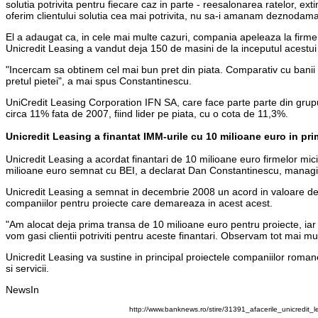
solutia potrivita pentru fiecare caz in parte - reesalonarea ratelor, ext
oferim clientului solutia cea mai potrivita, nu sa-i amanam deznodama
El a adaugat ca, in cele mai multe cazuri, compania apeleaza la firme
Unicredit Leasing a vandut deja 150 de masini de la inceputul acestui
"Incercam sa obtinem cel mai bun pret din piata. Comparativ cu banii pe
pretul pietei", a mai spus Constantinescu.
UniCredit Leasing Corporation IFN SA, care face parte parte din grupul
circa 11% fata de 2007, fiind lider pe piata, cu o cota de 11,3%.
Unicredit Leasing a finantat IMM-urile cu 10 milioane euro in pri
Unicredit Leasing a acordat finantari de 10 milioane euro firmelor mic
milioane euro semnat cu BEI, a declarat Dan Constantinescu, managin
Unicredit Leasing a semnat in decembrie 2008 un acord in valoare de 
companiilor pentru proiecte care demareaza in acest acest.
"Am alocat deja prima transa de 10 milioane euro pentru proiecte, iar
vom gasi clientii potriviti pentru aceste finantari. Observam tot mai m
Unicredit Leasing va sustine in principal proiectele companiilor roman
si servicii.
NewsIn
http://www.banknews.ro/stire/31391_afacerile_unicredi