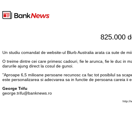
825.000 de
Un studiu comandat de website-ul Blurb Australia arata ca sute de mii d
O treime dintre cei care primesc cadouri, fie le arunca, fie le duc in
darurile ajung direct la cosul de gunoi.
"Aproape 6,5 milioane persoane recunosc ca fac tot posibilul sa scape
este personalizarea si adecvarea sa in functie de persoana careia ii es
George Trifu
george.trifu@banknews.ro
http:/