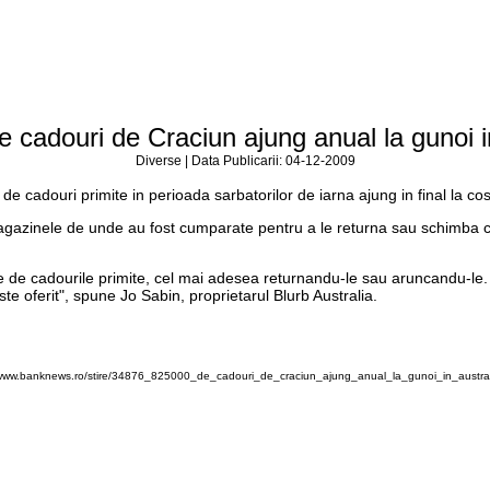
 cadouri de Craciun ajung anual la gunoi i
Diverse | Data Publicarii: 04-12-2009
e cadouri primite in perioada sarbatorilor de iarna ajung in final la cos
 magazinele de unde au fost cumparate pentru a le returna sau schimba c
 de cadourile primite, cel mai adesea returnandu-le sau aruncandu-le. S
te oferit", spune Jo Sabin, proprietarul Blurb Australia.
/www.banknews.ro/stire/34876_825000_de_cadouri_de_craciun_ajung_anual_la_gunoi_in_austral