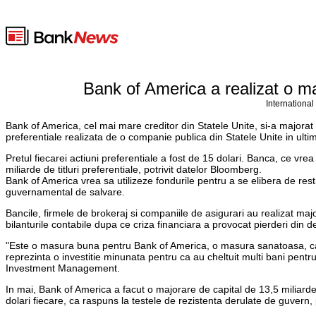
Bank of America a realizat o ma
International
Bank of America, cel mai mare creditor din Statele Unite, si-a majorat 
preferentiale realizata de o companie publica din Statele Unite in ulti
Pretul fiecarei actiuni preferentiale a fost de 15 dolari. Banca, ce vr
miliarde de titluri preferentiale, potrivit datelor Bloomberg.
Bank of America vrea sa utilizeze fondurile pentru a se elibera de res
guvernamental de salvare.
Bancile, firmele de brokeraj si companiile de asigurari au realizat majo
bilanturile contabile dupa ce criza financiara a provocat pierderi din d
"Este o masura buna pentru Bank of America, o masura sanatoasa, ca
reprezinta o investitie minunata pentru ca au cheltuit multi bani pent
Investment Management.
In mai, Bank of America a facut o majorare de capital de 13,5 miliarde 
dolari fiecare, ca raspuns la testele de rezistenta derulate de guvern