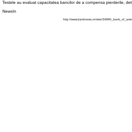
Testele au evaluat capacitatea bancilor de a compensa pierderile, det
NewsIn
http://www.banknews.ro/stire/34890_bank_of_amer