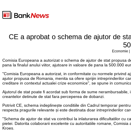
CE a aprobat o schema de ajutor de stat
50
Economie | 
Comisia Europeana a autorizat o schema de ajutor de stat propusa de R
pana la finalul anului viitor, ajutoare in valoare de pana la 500.000 eu
"Comisia Europeana a autorizat, in conformitate cu normele privind aj
ajutor propusa de Romania, menita sa ofere sprijin intreprinderilor care
creditare in contextul actualei crize economice", se spune in comunica
Ajutorul de stat poate fi acordat sub forma de sume nerambursabile, i
creantelor detinute de stat fara perceperea de dobanzi.
Potrivit CE, schema indeplinește conditiile din Cadrul temporar pentru
respecta pragurile relevante și este destinata doar intreprinderilor care 
"Schema de ajutor de stat va contribui la inlaturarea dificultatilor cu 
pietei. Datorita colaborarii excelente cu autoritatiile romane, Comis
Kroes.