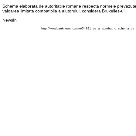
Schema elaborata de autoritatile romane respecta normele prevazute in
valoarea limitata compatibila a ajutorului, considera Bruxelles-ul.
NewsIn
http://www.banknews.ro/stire/34891_ce_a_aprobat_o_schema_de_a